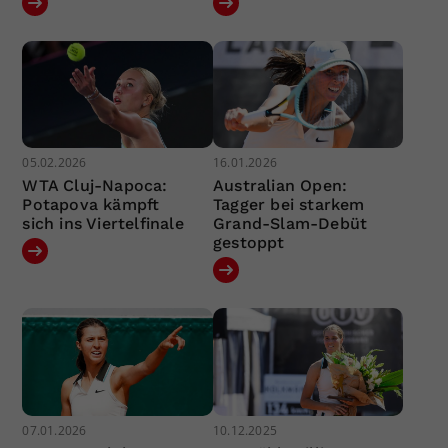
05.02.2026
16.01.2026
WTA Cluj-Napoca:
Australian Open:
Potapova kämpft
Tagger bei starkem
sich ins Viertelfinale
Grand-Slam-Debüt
gestoppt
07.01.2026
10.12.2025