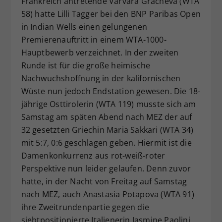
Frankreich antretende Varvara Gracheva (WTA
Dieser Wert speichert Ihre Consent-
58) hatte Lilli Tagger bei den BNP Paribas Open
Einstellungen. Unter anderem eine
in Indian Wells einen gelungenen
zufällig generierte ID, für die
Premierenauftritt in einem WTA-1000-
Zweck
historische Speicherung Ihrer
Hauptbewerb verzeichnet. In der zweiten
vorgenommen Einstellungen, falls der
Runde ist für die große heimische
Webseiten-Betreiber dies eingestellt
hat.
Nachwuchshoffnung in der kalifornischen
Wüste nun jedoch Endstation gewesen. Die 18-
jährige Osttirolerin (WTA 119) musste sich am
Samstag am späten Abend nach MEZ der auf
32 gesetzten Griechin Maria Sakkari (WTA 34)
mit 5:7, 0:6 geschlagen geben. Hiermit ist die
Damenkonkurrenz aus rot-weiß-roter
Perspektive nun leider gelaufen. Denn zuvor
hatte, in der Nacht von Freitag auf Samstag
nach MEZ, auch Anastasia Potapova (WTA 91)
ihre Zweitrundenpartie gegen die
siebtpositionierte Italienerin Jasmine Paolini