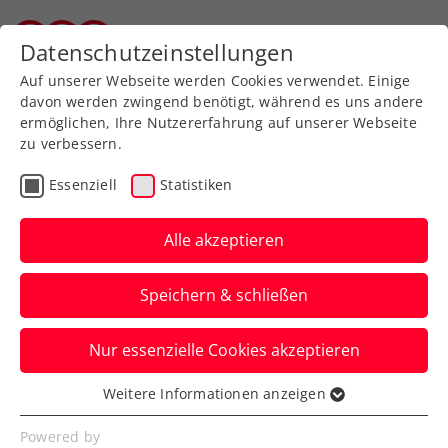
Zurück zur Newsübersicht
Datenschutzeinstellungen
Wiener Tennisverband
Auf unserer Webseite werden Cookies verwendet. Einige
davon werden zwingend benötigt, während es uns andere
ermöglichen, Ihre Nutzererfahrung auf unserer Webseite
zu verbessern.
ATP
WTA
Turniere
Essenziell
Statistiken
WTA Indian Wells: Tagger
von Ex-
Alle akzeptieren
Weltranglistendritter
Speichern & schließen
gestoppt
Nur essenzielle Cookies akzeptieren
Auch Anastasia Potapova scheidet bei der
Großveranstaltung in den USA in Runde
Weitere Informationen anzeigen
Essenziell
zwei aus.
Essenzielle Cookies werden für grundlegende
Powered by