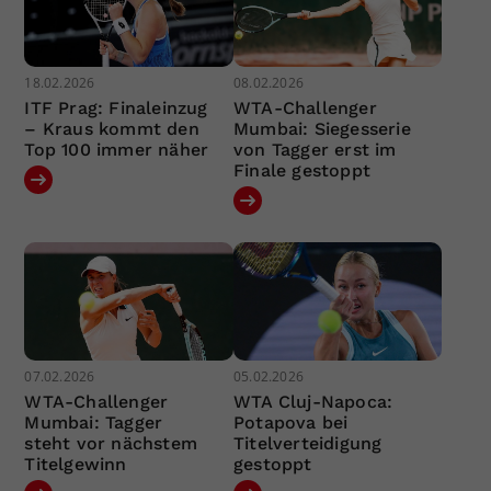
18.02.2026
08.02.2026
ITF Prag: Finaleinzug
WTA-Challenger
– Kraus kommt den
Mumbai: Siegesserie
Top 100 immer näher
von Tagger erst im
Finale gestoppt
07.02.2026
05.02.2026
WTA-Challenger
WTA Cluj-Napoca:
Mumbai: Tagger
Potapova bei
steht vor nächstem
Titelverteidigung
Titelgewinn
gestoppt