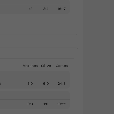
1
:
2
3
:
4
16
:
17
Matches
Sätze
Games
2
3
:
0
6
:
0
24
:
8
0
:
3
1
:
6
10
:
22