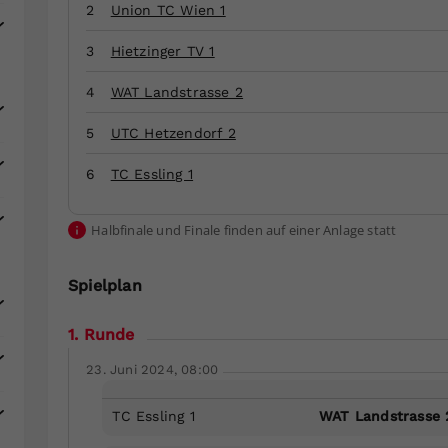
Zweck
generierte ID, für die historische Speicherung
2
Union TC Wien 1
Ihrer vorgenommen Einstellungen, falls der
Webseiten-Betreiber dies eingestellt hat.
3
Hietzinger TV 1
4
WAT Landstrasse 2
5
UTC Hetzendorf 2
6
TC Essling 1
Halbfinale und Finale finden auf einer Anlage statt
Spielplan
1. Runde
23. Juni 2024, 08:00
TC Essling 1
WAT Landstrasse 