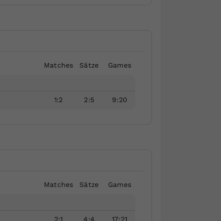
Matches
Sätze
Games
1
:
2
2
:
5
9
:
20
Matches
Sätze
Games
2
:
1
4
:
4
17
:
21