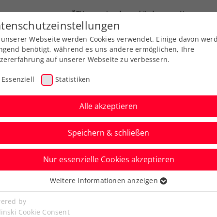
ÖTV
Landesverbände
News
tenschutzeinstellungen
 unserer Webseite werden Cookies verwendet. Einige davon wer
Ausbildung
Services
Über uns
ngend benötigt, während es uns andere ermöglichen, Ihre
zererfahrung auf unserer Webseite zu verbessern.
Essenziell
Statistiken
Alle akzeptieren
Speichern & schließen
Nur essenzielle Cookies akzeptieren
niere
Rangliste
Spiele
Weitere Informationen anzeigen
ssenziell
senzielle Cookies werden für grundlegende Funktionen der
ered by
bseite benötigt. Dadurch ist gewährleistet, dass die Webseite
linski Cookie Consent