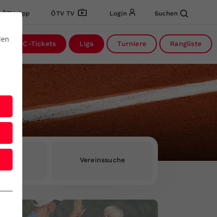
ÖTV App
ÖTV TV
Login
Suchen
den
DC-Tickets
Liga
Turniere
Rangliste
rInnen
Vereinssuche