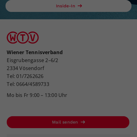
Inside-In
Dieser Wert speichert Ihre Consent-
Einstellungen. Unter anderem eine
zufällig generierte ID, für die
Zweck
historische Speicherung Ihrer
vorgenommen Einstellungen, falls der
Webseiten-Betreiber dies eingestellt
hat.
Wiener Tennisverband
Eisgrubengasse 2–6/2
2334 Vösendorf
Tel: 01/7262626
Tel: 0664/4589733
Mo bis Fr 9:00 – 13:00 Uhr
Mail senden