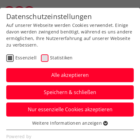
Datenschutzeinstellungen
Wiener Tennisverband
Auf unserer Webseite werden Cookies verwendet. Einige
davon werden zwingend benötigt, während es uns andere
ermöglichen, Ihre Nutzererfahrung auf unserer Webseite
zu verbessern.
Die Geschichte des WTV
Essenziell
Statistiken
Alle akzeptieren
Speichern & schließen
Nur essenzielle Cookies akzeptieren
15.2 1952 GRÜNDUNG DES
Weitere Informationen anzeigen
Essenziell
VERBANDES
Essenzielle Cookies werden für grundlegende
Powered by