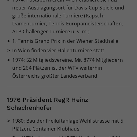
neuer Austragungsort für Davis Cup-Spiele und
Dieser Wert speichert Ihre Consent-
Einstellungen. Unter anderem eine
große internationale Turniere (Kapsch-
zufällig generierte ID, für die
Damenturnier, Tennis-Europameisterschaften,
Zweck
historische Speicherung Ihrer
ATP Challenger-Turniere u. v. m.)
vorgenommen Einstellungen, falls der
1. Tennis Grand Prix in der Wiener Stadthalle
Webseiten-Betreiber dies eingestellt
hat.
In Wien finden vier Hallenturniere statt
1974: 52 Mitgliedsvereine. Mit 8774 Mitgliedern
und 264 Plätzen ist der WTV weiterhin
Österreichs größter Landesverband
1976 Präsident RegR Heinz
Schachenhofer
1980: Bau der Freiluftanlage Wehlistrasse mit 5
Plätzen, Container Klubhaus