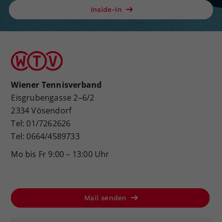
Inside-In
Dieser Wert speichert Ihre Consent-
Einstellungen. Unter anderem eine
zufällig generierte ID, für die
Zweck
historische Speicherung Ihrer
vorgenommen Einstellungen, falls der
Webseiten-Betreiber dies eingestellt
hat.
Wiener Tennisverband
Eisgrubengasse 2–6/2
2334 Vösendorf
Tel: 01/7262626
Tel: 0664/4589733
Mo bis Fr 9:00 – 13:00 Uhr
Mail senden