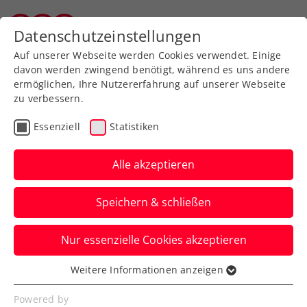
Datenschutzeinstellungen
Wiener Tennisverband
Auf unserer Webseite werden Cookies verwendet. Einige
davon werden zwingend benötigt, während es uns andere
ermöglichen, Ihre Nutzererfahrung auf unserer Webseite
zu verbessern.
Handbuch Turniere
Essenziell
Statistiken
Alle akzeptieren
Speichern & schließen
Nur essenzielle Cookies akzeptieren
Handbuch Turniercockpit
Weitere Informationen anzeigen
Essenziell
Essenzielle Cookies werden für grundlegende
Powered by