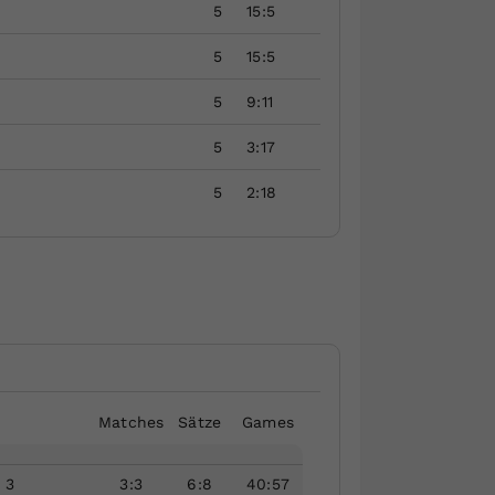
5
15:5
5
15:5
5
9:11
5
3:17
5
2:18
Matches
Sätze
Games
 3
3
:
3
6
:
8
40
:
57