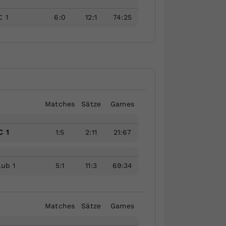
C 1
6
:
0
12
:
1
74
:
25
Matches
Sätze
Games
C 1
1
:
5
2
:
11
21
:
67
lub 1
5
:
1
11
:
3
69
:
34
Matches
Sätze
Games