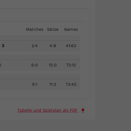
Matches
Sätze
Games
 3
2
:
4
4
:
8
41
:
63
2
6
:
0
12
:
0
72
:
12
5
:
1
11
:
2
73
:
42
Tabelle und Spielplan als PDF