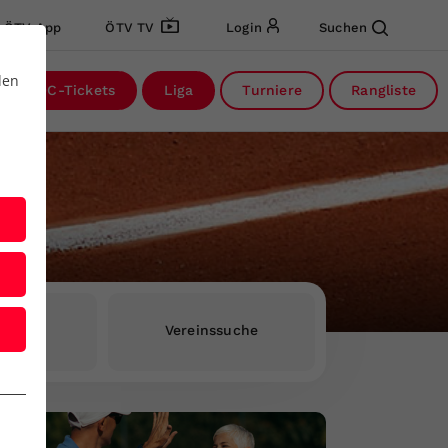
ÖTV App
ÖTV TV
Login
Suchen
den
DC-Tickets
Liga
Turniere
Rangliste
rInnen
Vereinssuche