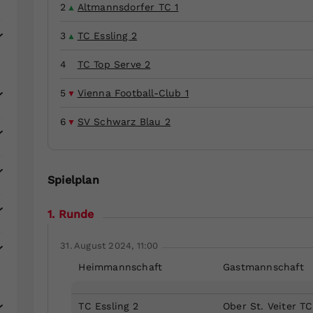
Zweck
generierte ID, für die historische Speicherung
2
Altmannsdorfer TC 1
Ihrer vorgenommen Einstellungen, falls der
Webseiten-Betreiber dies eingestellt hat.
3
TC Essling 2
4
TC Top Serve 2
5
Vienna Football-Club 1
6
SV Schwarz Blau 2
Spielplan
1. Runde
31. August 2024, 11:00
Heimmannschaft
Gastmannschaft
TC Essling 2
Ober St. Veiter TC