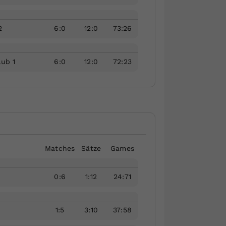
2
6
:
0
12
:
0
73
:
26
lub 1
6
:
0
12
:
0
72
:
23
Matches
Sätze
Games
0
:
6
1
:
12
24
:
71
1
:
5
3
:
10
37
:
58