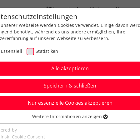
ÖTV
Landesverbände
News
tenschutzeinstellungen
 unserer Webseite werden Cookies verwendet. Einige davon wer
Ausbildung
Services
Über uns
ngend benötigt, während es uns andere ermöglichen, Ihre
zererfahrung auf unserer Webseite zu verbessern.
Essenziell
Statistiken
Alle akzeptieren
Speichern & schließen
Nur essenzielle Cookies akzeptieren
niere
Rangliste
Spiele
Weitere Informationen anzeigen
ssenziell
senzielle Cookies werden für grundlegende Funktionen der
ered by
bseite benötigt. Dadurch ist gewährleistet, dass die Webseite
linski Cookie Consent