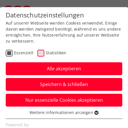
Datenschutzeinstellungen
Wiener Tennisverband
Auf unserer Webseite werden Cookies verwendet. Einige
davon werden zwingend benötigt, während es uns andere
ermöglichen, Ihre Nutzererfahrung auf unserer Webseite
Allgemeine
Klasse
zu verbessern.
Jugend
Essenziell
Statistiken
SeniorInnen
Alle akzeptieren
Speichern & schließen
Meisterschaft wählen
Nur essenzielle Cookies akzeptieren
Weitere Informationen anzeigen
Essenziell
Essenzielle Cookies werden für grundlegende
Wiener Mannschaftsmeisterschaft 2024 / Herren 65
Powered by