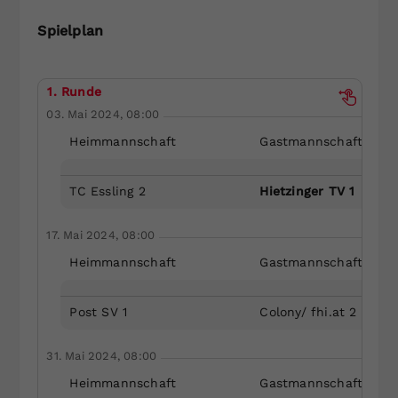
Dieser Wert speichert Ihre Consent-
Spielplan
Einstellungen. Unter anderem eine
zufällig generierte ID, für die
Zweck
historische Speicherung Ihrer
1. Runde
vorgenommen Einstellungen, falls der
03. Mai 2024, 08:00
Webseiten-Betreiber dies eingestellt
hat.
Heimmannschaft
Gastmannschaft
TC Essling 2
Hietzinger TV 1
17. Mai 2024, 08:00
Heimmannschaft
Gastmannschaft
Post SV 1
Colony/ fhi.at 2
31. Mai 2024, 08:00
Heimmannschaft
Gastmannschaft