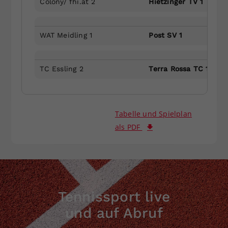
Colony/ fhi.at 2
Hietzinger TV 1
WAT Meidling 1
Post SV 1
TC Essling 2
Terra Rossa TC 1
Tabelle und Spielplan
als PDF
Tennissport live
und auf Abruf