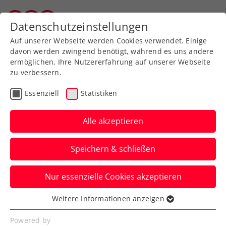
Zurück zur Newsübersicht
Datenschutzeinstellungen
Wiener Tennisverband
Auf unserer Webseite werden Cookies verwendet. Einige
davon werden zwingend benötigt, während es uns andere
ermöglichen, Ihre Nutzererfahrung auf unserer Webseite
zu verbessern.
Turniere
ATP
Essenziell
Statistiken
3 Jahre nach
Handgelenksverletzung:
Alle akzeptieren
Mallorca-Comeback von
Speichern & schließen
Thiem
Nur essenzielle Cookies akzeptieren
Das ÖTV-Aushängeschild startet bei den
Mallorca Championships presented by
Weitere Informationen anzeigen
Essenziell
waterdrop in Santa Ponça.
Essenzielle Cookies werden für grundlegende
Powered by