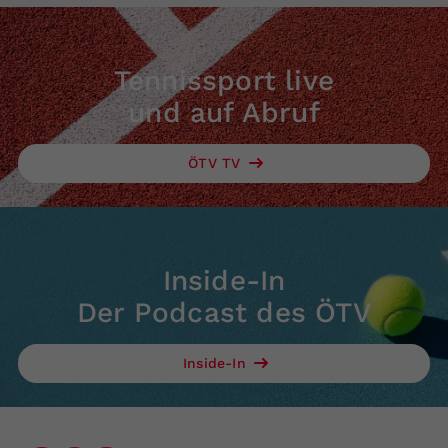
Tennissport live
und auf Abruf
ÖTV TV
Inside-In
Der Podcast des ÖTV
Inside-In