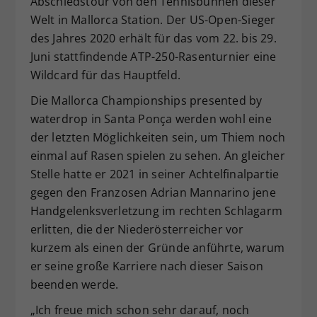
Abschiedstour von den Tennisbühnen dieser
Dieser Wert speichert Ihre Consent-
Welt in Mallorca Station. Der US-Open-Sieger
Einstellungen. Unter anderem eine
des Jahres 2020 erhält für das vom 22. bis 29.
zufällig generierte ID, für die
Juni stattfindende ATP-250-Rasenturnier eine
Zweck
historische Speicherung Ihrer
Wildcard für das Hauptfeld.
vorgenommen Einstellungen, falls der
Webseiten-Betreiber dies eingestellt
Die Mallorca Championships presented by
hat.
waterdrop in Santa Ponça werden wohl eine
der letzten Möglichkeiten sein, um Thiem noch
einmal auf Rasen spielen zu sehen. An gleicher
Stelle hatte er 2021 in seiner Achtelfinalpartie
gegen den Franzosen Adrian Mannarino jene
Handgelenksverletzung im rechten Schlagarm
erlitten, die der Niederösterreicher vor
kurzem als einen der Gründe anführte, warum
er seine große Karriere nach dieser Saison
beenden werde.
„Ich freue mich schon sehr darauf, noch