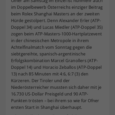
Ofner am Samstag im Einzel ist nunmehr auch
Dieser Wert speichert Ihre Consent-
im Doppelbewerb Österreichs einziger Beitrag
Einstellungen. Unter anderem eine
beim Rolex Shanghai Masters an der zweiten
zufällig generierte ID, für die
Hürde gestolpert. Denn Alexander Erler (ATP-
Zweck
historische Speicherung Ihrer
Doppel 34) und Lucas Miedler (ATP-Doppel 35)
vorgenommen Einstellungen, falls der
zogen beim ATP-Masters-1000-Hartplatzevent
Webseiten-Betreiber dies eingestellt
hat.
in der chinesischen Metropole in ihrem
Achtelfinalmatch vom Sonntag gegen die
siebtgereihte, spanisch-argentinische
Erfolgskombination Marcel Granollers (ATP-
Doppel 14) und Horacio Zeballos (ATP-Doppel
13) nach 85 Minuten mit 4:6, 6:7 (3) den
Kürzeren. Der Tiroler und der
Niederösterreicher mussten sich daher mit je
16.730 US-Dollar Preisgeld und 90 ATP-
Punkten trösten – bei ihrem so wie für Ofner
ersten Start in Shanghai überhaupt.