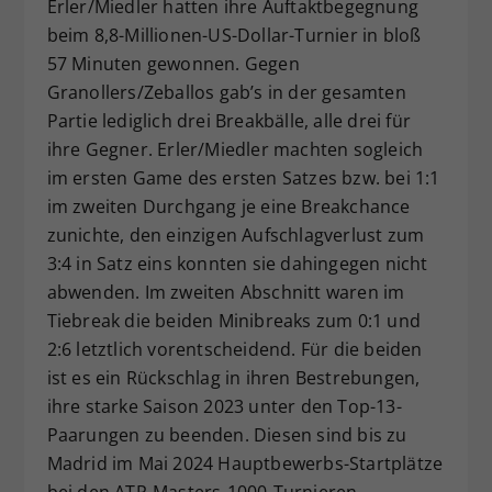
Erler/Miedler hatten ihre Auftaktbegegnung
beim 8,8-Millionen-US-Dollar-Turnier in bloß
57 Minuten gewonnen. Gegen
Granollers/Zeballos gab’s in der gesamten
Partie lediglich drei Breakbälle, alle drei für
ihre Gegner. Erler/Miedler machten sogleich
im ersten Game des ersten Satzes bzw. bei 1:1
im zweiten Durchgang je eine Breakchance
zunichte, den einzigen Aufschlagverlust zum
3:4 in Satz eins konnten sie dahingegen nicht
abwenden. Im zweiten Abschnitt waren im
Tiebreak die beiden Minibreaks zum 0:1 und
2:6 letztlich vorentscheidend. Für die beiden
ist es ein Rückschlag in ihren Bestrebungen,
ihre starke Saison 2023 unter den Top-13-
Paarungen zu beenden. Diesen sind bis zu
Madrid im Mai 2024 Hauptbewerbs-Startplätze
bei den ATP-Masters-1000-Turnieren