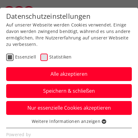
Zurück zur Newsübersicht
Datenschutzeinstellungen
Wiener Tennisverband
Auf unserer Webseite werden Cookies verwendet. Einige
davon werden zwingend benötigt, während es uns andere
ermöglichen, Ihre Nutzererfahrung auf unserer Webseite
zu verbessern.
Turniere
ATP
Essenziell
Statistiken
ATP Shanghai:
Erler/Miedler-Debüt
Alle akzeptieren
endet ebenfalls in der
Speichern & schließen
zweiten Runde
Nur essenzielle Cookies akzeptieren
Das ÖTV-Davis-Cup-Doppel verliert in
China beim ATP-Millionenturnier nach
Weitere Informationen anzeigen
Essenziell
einem Auftaktsieg im Achtelfinale.
Essenzielle Cookies werden für grundlegende
Powered by