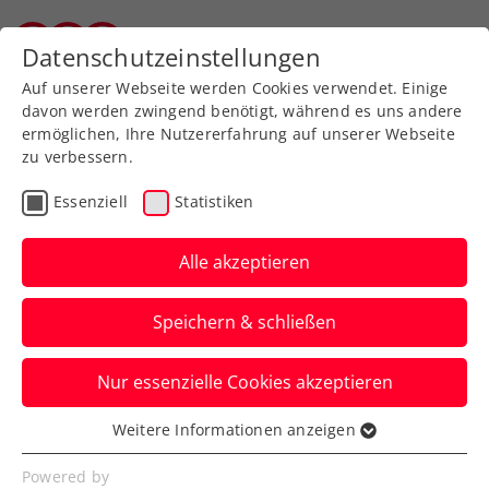
Zurück zur Newsübersicht
Datenschutzeinstellungen
Wiener Tennisverband
Auf unserer Webseite werden Cookies verwendet. Einige
davon werden zwingend benötigt, während es uns andere
ermöglichen, Ihre Nutzererfahrung auf unserer Webseite
zu verbessern.
Turniere
Kids & Jugend
Essenziell
Statistiken
Drei Jugendcircuit
presented by Babolat:
Alle akzeptieren
WTV-Burschen
Speichern & schließen
dominieren
Nur essenzielle Cookies akzeptieren
Gestern ging das erste Turnier der
größten Jugendturnierserie zu Ende
Weitere Informationen anzeigen
Essenziell
Verfasst von: Magdalena Kozelsky, 08.01.2026
Essenzielle Cookies werden für grundlegende
Powered by