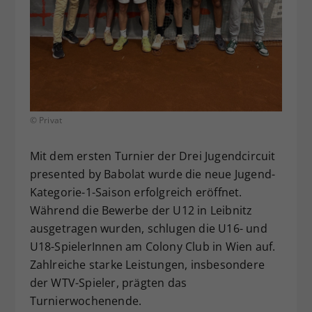
Dieser Wert speichert Ihre Consent-
Einstellungen. Unter anderem eine
zufällig generierte ID, für die
Zweck
historische Speicherung Ihrer
vorgenommen Einstellungen, falls der
Webseiten-Betreiber dies eingestellt
hat.
© Privat
Mit dem ersten Turnier der Drei Jugendcircuit
presented by Babolat wurde die neue Jugend-
Kategorie-1-Saison erfolgreich eröffnet.
Während die Bewerbe der U12 in Leibnitz
ausgetragen wurden, schlugen die U16- und
U18-SpielerInnen am Colony Club in Wien auf.
Zahlreiche starke Leistungen, insbesondere
der WTV-Spieler, prägten das
Turnierwochenende.