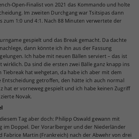
ench-Open-Finalist von 2021 das Kommando und holte
tscheidung. Im zweiten Durchgang war Tsitsipas dann
s zum 1:0 und 4:1. Nach 88 Minuten verwertete der
Returngame gespielt und das Break gemacht. Da dachte
nachlege, dann könnte ich ihn aus der Fassung
 gelungen. Ich habe mit neuen Bällen serviert – das ist
 wirklich. Da sind die ersten zwei Bälle ganz knapp ins
 Tiebreak hat wehgetan, da habe ich aber mit dem
e Entscheidung getroffen, den hätte ich auch normal
 hat er vorneweg gespielt und ich habe keinen Zugriff
zierte Novak.
el
n diesem Tag aber doch: Philipp Oswald gewann mit
 im Doppel. Der Vorarlberger und der Niederländer
d Fabrice Martin (Frankreich) nach der Abwehr von drei