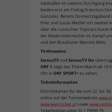
Satzbällen im zweiten Durchgang knapp
beiden erst am Freitag Francisco C
Gonzalez. Bereits Donnerstagabend
Erler und Lucas Miedler ein zweites 
über die russischen Topstars Karen 
der Niederösterreicher im Kampf um 
und den Brasilianer Marcelo Melo.
TV-Hinweise:
ServusTV
und
ServusTV On
übertrag
ORF 1
zeigt das Thiem-Match ab 15:35
Uhr in
ORF SPORT+
zu sehen.
Ticketinformation
Eintrittskarten für die vom 22. bis 
online auf der Turnierwebsite
www.er
www.wien-ticket.at
sowie
www.oetick
Tickethotline unter 01 / 79999 79.