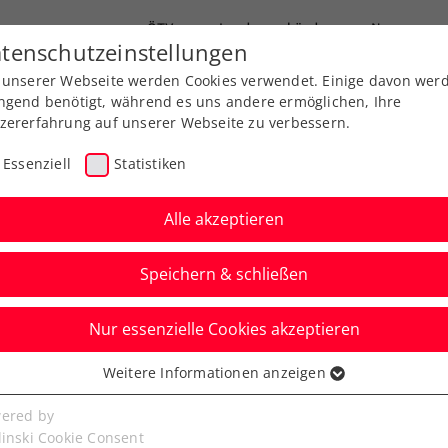
ÖTV
Landesverbände
News
tenschutzeinstellungen
 unserer Webseite werden Cookies verwendet. Einige davon wer
Ausbildung
Services
Über uns
ngend benötigt, während es uns andere ermöglichen, Ihre
zererfahrung auf unserer Webseite zu verbessern.
Essenziell
Statistiken
Alle akzeptieren
Speichern & schließen
Nur essenzielle Cookies akzeptieren
en bekommen ihren
Weitere Informationen anzeigen
ssenziell
acher Thiem –
senzielle Cookies werden für grundlegende Funktionen der
ered by
bseite benötigt. Dadurch ist gewährleistet, dass die Webseite
linski Cookie Consent