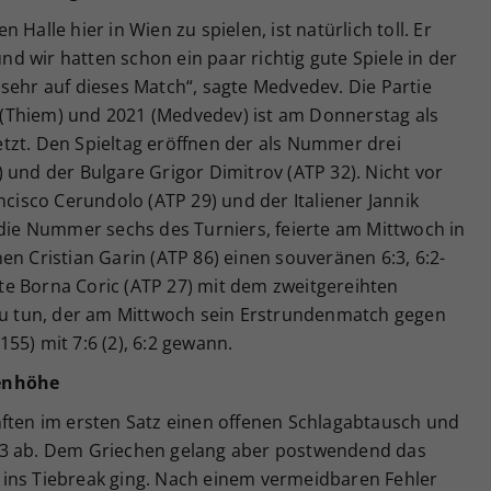
Halle hier in Wien zu spielen, ist natürlich toll. Er
und wir hatten schon ein paar richtig gute Spiele in der
sehr auf dieses Match“, sagte Medvedev. Die Partie
(Thiem) und 2021 (Medvedev) ist am Donnerstag als
tzt. Den Spieltag eröffnen der als Nummer drei
 und der Bulgare Grigor Dimitrov (ATP 32). Nicht vor
ncisco Cerundolo (ATP 29) und der Italiener Jannik
 die Nummer sechs des Turniers, feierte am Mittwoch in
en Cristian Garin (ATP 86) einen souveränen 6:3, 6:2-
e Borna Coric (ATP 27) mit dem zweitgereihten
 zu tun, der am Mittwoch sein Erstrundenmatch gegen
55) mit 7:6 (2), 6:2 gewann.
genhöhe
nften im ersten Satz einen offenen Schlagabtausch und
:3 ab. Dem Griechen gelang aber postwendend das
ins Tiebreak ging. Nach einem vermeidbaren Fehler