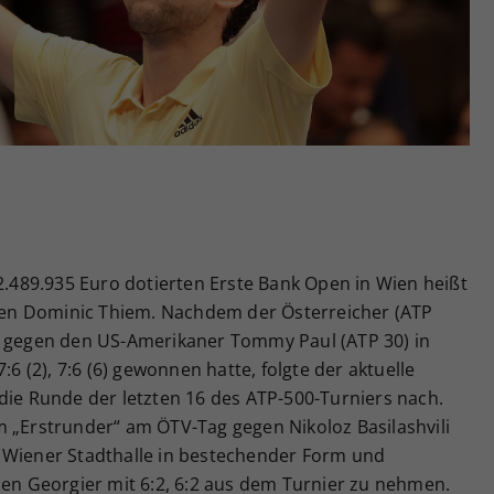
Zweck
generierte ID, für die historische Speicherung
Ihrer vorgenommen Einstellungen, falls der
Webseiten-Betreiber dies eingestellt hat.
 2.489.935 Euro dotierten Erste Bank Open in Wien heißt
en Dominic Thiem. Nachdem der Österreicher (ATP
e gegen den US-Amerikaner Tommy Paul (ATP 30) in
:6 (2), 7:6 (6) gewonnen hatte, folgte der aktuelle
die Runde der letzten 16 des ATP-500-Turniers nach.
m „Erstrunder“ am ÖTV-Tag gegen Nikoloz Basilashvili
 Wiener Stadthalle in bestechender Form und
den Georgier mit 6:2, 6:2 aus dem Turnier zu nehmen.