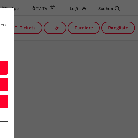
ÖTV App
ÖTV TV
Login
Suchen
den
DC-Tickets
Liga
Turniere
Rangliste