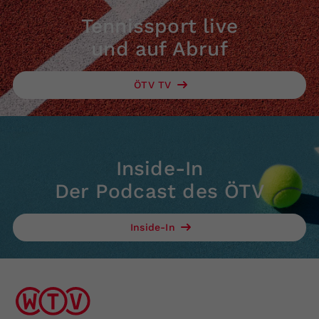
Tennissport live
und auf Abruf
ÖTV TV
Inside-In
Der Podcast des ÖTV
Inside-In