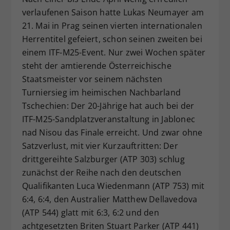
verlaufenen Saison hatte Lukas Neumayer am
Dieser Wert speichert Ihre Consent-
Einstellungen. Unter anderem eine
21. Mai in Prag seinen vierten internationalen
zufällig generierte ID, für die
Herrentitel gefeiert, schon seinen zweiten bei
Zweck
historische Speicherung Ihrer
einem ITF-M25-Event. Nur zwei Wochen später
vorgenommen Einstellungen, falls der
steht der amtierende Österreichische
Webseiten-Betreiber dies eingestellt
Staatsmeister vor seinem nächsten
hat.
Turniersieg im heimischen Nachbarland
Tschechien: Der 20-Jährige hat auch bei der
ITF-M25-Sandplatzveranstaltung in Jablonec
nad Nisou das Finale erreicht. Und zwar ohne
Satzverlust, mit vier Kurzauftritten: Der
drittgereihte Salzburger (ATP 303) schlug
zunächst der Reihe nach den deutschen
Qualifikanten Luca Wiedenmann (ATP 753) mit
6:4, 6:4, den Australier Matthew Dellavedova
(ATP 544) glatt mit 6:3, 6:2 und den
achtgesetzten Briten Stuart Parker (ATP 441)