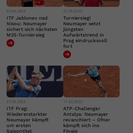
05.06.2023
21.05.2023
ITF Jablonec nad
Turniersieg!
Nisou: Neumayer
Neumayer setzt
sichert sich nächsten
jüngsten
M25-Turniersieg
Aufwärtstrend in
Prag eindrucksvoll
fort
21.05.2023
11.03.2023
ITF Prag:
ATP-Challenger
Wiedererstarkter
Antalya: Neumayer
Neumayer kämpft
revanchiert – Ofner
um ersten
kämpft sich ins
Saisontitel
Finale