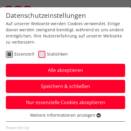
Zurück zur Newsübersicht
Datenschutzeinstellungen
Wiener Tennisverband
Auf unserer Webseite werden Cookies verwendet. Einige
davon werden zwingend benötigt, während es uns andere
ermöglichen, Ihre Nutzererfahrung auf unserer Webseite
zu verbessern.
Turniere
ITF
Essenziell
Statistiken
ITF Jablonec nad Nisou:
Neumayer mit
Alle akzeptieren
Kurzauftritten ins
Speichern & schließen
nächste Finale
Nur essenzielle Cookies akzeptieren
Die ÖTV-Zukunftshoffnung kämpft in
Tschechien um den zweiten ITF-M25-Titel
Weitere Informationen anzeigen
Essenziell
binnen zwei Wochen.
Essenzielle Cookies werden für grundlegende
Powered by