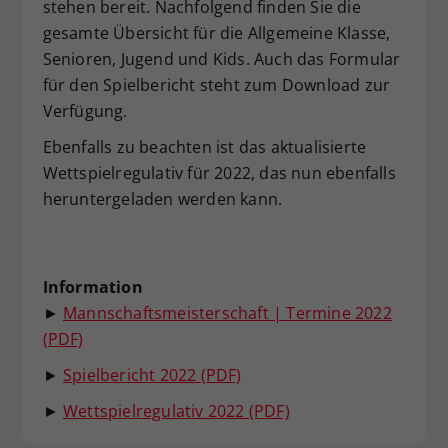
stehen bereit. Nachfolgend finden Sie die
Dieser Wert speichert Ihre Consent-
gesamte Übersicht für die Allgemeine Klasse,
Einstellungen. Unter anderem eine
Senioren, Jugend und Kids. Auch das Formular
zufällig generierte ID, für die
für den Spielbericht steht zum Download zur
Zweck
historische Speicherung Ihrer
Verfügung.
vorgenommen Einstellungen, falls der
Webseiten-Betreiber dies eingestellt
Ebenfalls zu beachten ist das aktualisierte
hat.
Wettspielregulativ für 2022, das nun ebenfalls
heruntergeladen werden kann.
Information
►
Mannschaftsmeisterschaft | Termine 2022
(PDF)
►
Spielbericht 2022 (PDF)
►
Wettspielregulativ 2022 (PDF)