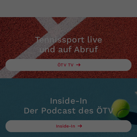
Tennissport live
und auf Abruf
ÖTV TV
Inside-In
Der Podcast des ÖTV
Inside-In