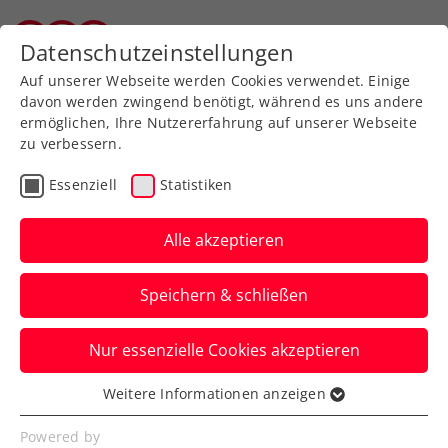
Zurück zur Newsübersicht
Datenschutzeinstellungen
Wiener Tennisverband
Auf unserer Webseite werden Cookies verwendet. Einige
davon werden zwingend benötigt, während es uns andere
ermöglichen, Ihre Nutzererfahrung auf unserer Webseite
zu verbessern.
Liga
Essenziell
Statistiken
Mannschaftsmeisterschaft:
Die Termine 2022!
Alle akzeptieren
Sämtliche Meisterschaftstermine der
Speichern & schließen
Allgemeinen Klasse, Senioren, Jugend
und Kids und auch der Spielbericht für
Nur essenzielle Cookies akzeptieren
2022 sind nun online.
Weitere Informationen anzeigen
Essenziell
Verfasst von: Wolfgang Wonesch, 21.12.2021
Essenzielle Cookies werden für grundlegende
Powered by