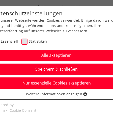
ÖTV
Landesverbände
News
tenschutzeinstellungen
 unserer Webseite werden Cookies verwendet. Einige davon wer
Ausbildung
Services
Über uns
ngend benötigt, während es uns andere ermöglichen, Ihre
zererfahrung auf unserer Webseite zu verbessern.
Essenziell
Statistiken
Alle akzeptieren
Speichern & schließen
Nur essenzielle Cookies akzeptieren
 nach ATP-500-
Weitere Informationen anzeigen
ssenziell
 ausgeschieden
senzielle Cookies werden für grundlegende Funktionen der
ered by
bseite benötigt. Dadurch ist gewährleistet, dass die Webseite
linski Cookie Consent