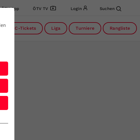
ÖTV App
ÖTV TV
Login
Suchen
den
DC-Tickets
Liga
Turniere
Rangliste