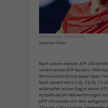
© GEPA pictures / Patrick Steiner
Sebastian Ofner
Nach seinem zweiten ATP-250-Semifin
seinem ersten ATP-Masters-1000-Haup
den Kinoshita Group Japan Open Ten
Nach seinem mit 6:7 (2), 7:6 (5), 7:5 
erkämpften ersten Sieg in einem ATP-
Achtelfinale am Mittwochmorgen na
(ATP 47) musste sich dem achtgesetzt
17) nach 1:35-stündiger Gegenwehr m