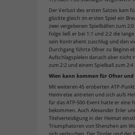
Der Verlust des ersten Satzes kam fü
glückte gleich im ersten Spiel ein 
zwei vergebenen Spielbällen zum 2:
Folge ließ er bei 1:1 und 2:2 die lan
sein Kontrahent zuschlug und den vi
Durchgang führte Ofner zu Beginn eb
Aufschlagspielen danach aber nicht 
zum 2:2 und einem Spielball zum 2:4 
Wien kann kommen für Ofner und E
Mit weiteren 45 eroberten ATP-Punk
Heimreise antreten und sich aufs He
für das ATP-500-Event hatte er eine
bekommen. Auch Alexander Erler und
Titelverteidigung in der Heimat ein
Triumphatoren von Shenzhen am Woch
sich verbuchen. Der Tiroler und der