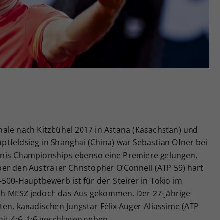
Zweck
generierte ID, für die historische Speicherung
Ihrer vorgenommen Einstellungen, falls der
Webseiten-Betreiber dies eingestellt hat.
ale nach Kitzbühel 2017 in Astana (Kasachstan) und
tfeldsieg in Shanghai (China) war Sebastian Ofner bei
nis Championships ebenso eine Premiere gelungen.
über den Australier Christopher O’Connell (ATP 59) hart
500-Hauptbewerb ist für den Steirer in Tokio im
ch MESZ jedoch das Aus gekommen. Der 27-Jährige
en, kanadischen Jungstar Félix Auger-Aliassime (ATP
it 4:6, 1:6 geschlagen geben.