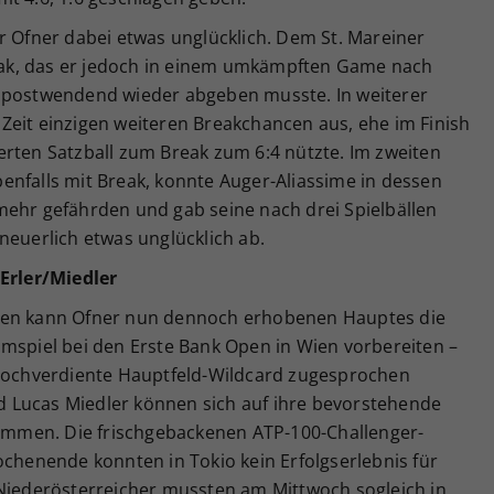
r Ofner dabei etwas unglücklich. Dem St. Mareiner
Break, das er jedoch in einem umkämpften Game nach
0 postwendend wieder abgeben musste. In weiterer
ge Zeit einzigen weiteren Breakchancen aus, ehe im Finish
erten Satzball zum Break zum 6:4 nützte. Im zweiten
enfalls mit Break, konnte Auger-Aliassime in dessen
mehr gefährden und gab seine nach drei Spielbällen
neuerlich etwas unglücklich ab.
rler/Miedler
ten kann Ofner nun dennoch erhobenen Hauptes die
imspiel bei den Erste Bank Open in Wien vorbereiten –
 hochverdiente Hauptfeld-Wildcard zugesprochen
 Lucas Miedler können sich auf ihre bevorstehende
stimmen. Die frischgebackenen ATP-100-Challenger-
enende konnten in Tokio kein Erfolgserlebnis für
 Niederösterreicher mussten am Mittwoch sogleich in