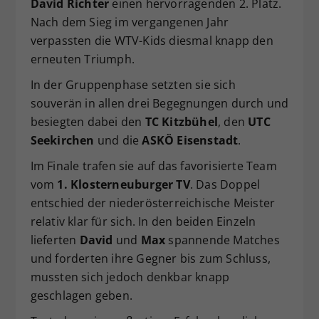
David Richter
einen hervorragenden 2. Platz.
Dieser Wert speichert Ihre Consent-
Nach dem Sieg im vergangenen Jahr
Einstellungen. Unter anderem eine
verpassten die WTV-Kids diesmal knapp den
zufällig generierte ID, für die
erneuten Triumph.
Zweck
historische Speicherung Ihrer
vorgenommen Einstellungen, falls der
In der Gruppenphase setzten sie sich
Webseiten-Betreiber dies eingestellt
souverän in allen drei Begegnungen durch und
hat.
besiegten dabei den
TC Kitzbühel
, den
UTC
Seekirchen
und die
ASKÖ Eisenstadt
.
Im Finale trafen sie auf das favorisierte Team
vom
1. Klosterneuburger TV
. Das Doppel
entschied der niederösterreichische Meister
relativ klar für sich. In den beiden Einzeln
lieferten
David
und
Max
spannende Matches
und forderten ihre Gegner bis zum Schluss,
mussten sich jedoch denkbar knapp
geschlagen geben.