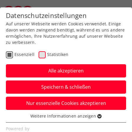
Zurück zur Newsübersicht
Datenschutzeinstellungen
Wiener Tennisverband
Auf unserer Webseite werden Cookies verwendet. Einige
davon werden zwingend benötigt, während es uns andere
ermöglichen, Ihre Nutzererfahrung auf unserer Webseite
zu verbessern.
Liga
Kids & Jugend
Essenziell
Statistiken
U10 Bundesfinale: Post
SV sichert sich starken
Alle akzeptieren
zweiten Platz
Speichern & schließen
Großer bundesweiter Erfolg für die
Nur essenzielle Cookies akzeptieren
Wiener Kids
Verfasst von: Magdalena Kozelsky, 02.10.2024
Weitere Informationen anzeigen
Essenziell
Essenzielle Cookies werden für grundlegende
Powered by