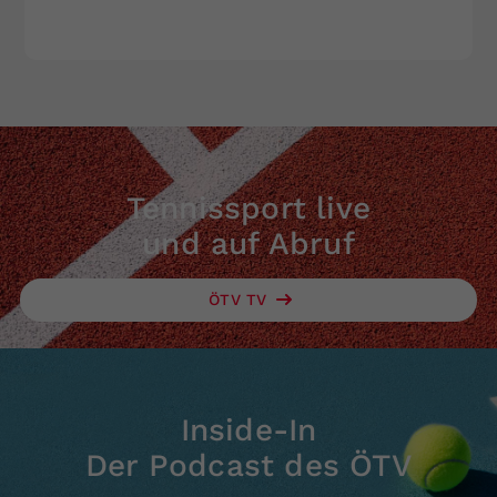
Tennissport live
und auf Abruf
ÖTV TV
Inside-In
Der Podcast des ÖTV