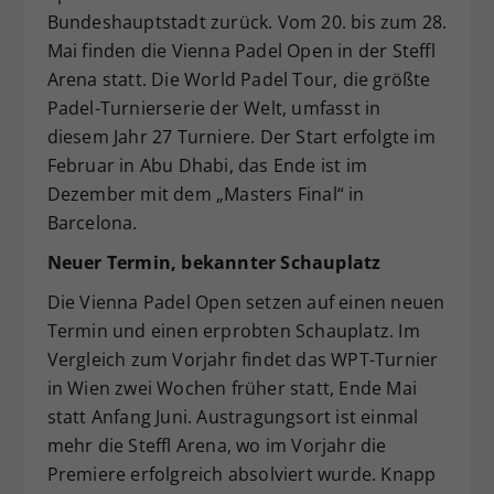
Bundeshauptstadt zurück. Vom 20. bis zum 28.
Dieser Wert speichert Ihre Consent-
Mai finden die Vienna Padel Open in der Steffl
Einstellungen. Unter anderem eine
zufällig generierte ID, für die
Arena statt. Die World Padel Tour, die größte
Zweck
historische Speicherung Ihrer
Padel-Turnierserie der Welt, umfasst in
vorgenommen Einstellungen, falls der
diesem Jahr 27 Turniere. Der Start erfolgte im
Webseiten-Betreiber dies eingestellt
Februar in Abu Dhabi, das Ende ist im
hat.
Dezember mit dem „Masters Final“ in
Barcelona.
Neuer Termin, bekannter Schauplatz
Die Vienna Padel Open setzen auf einen neuen
Termin und einen erprobten Schauplatz. Im
Vergleich zum Vorjahr findet das WPT-Turnier
in Wien zwei Wochen früher statt, Ende Mai
statt Anfang Juni. Austragungsort ist einmal
mehr die Steffl Arena, wo im Vorjahr die
Premiere erfolgreich absolviert wurde. Knapp