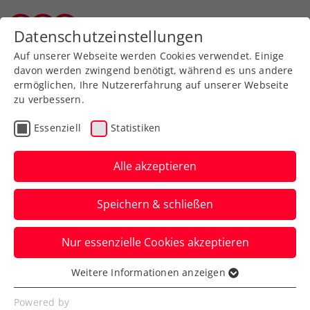
Zurück zur Newsübersicht
Datenschutzeinstellungen
Wiener Tennisverband
Auf unserer Webseite werden Cookies verwendet. Einige
davon werden zwingend benötigt, während es uns andere
ermöglichen, Ihre Nutzererfahrung auf unserer Webseite
zu verbessern.
Turniere
Essenziell
Statistiken
Vienna Padel Open: Die
Padel-Stars kommen
Alle akzeptieren
auch 2023 nach Wien
Speichern & schließen
Vom 20. bis zum 28. Mai gastiert die
Nur essenzielle Cookies akzeptieren
World Padel Tour auch in diesem Jahr
wieder in der Bundeshauptstadt.
Weitere Informationen anzeigen
Essenziell
Verfasst von: Presseaussendung / Redaktion, 21.03.2023
Essenzielle Cookies werden für grundlegende
Powered by