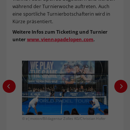
während der Turnierwoche auftreten. Auch
eine sportliche Turnierbotschafterin wird in
Kürze präsentiert.
Weitere Infos zum Ticketing und Turnier
unter
www.viennapadelopen.com
.
n Hofer
© e|motion/Bildagentur Zolles KG/Christian Hofer
© e|mot