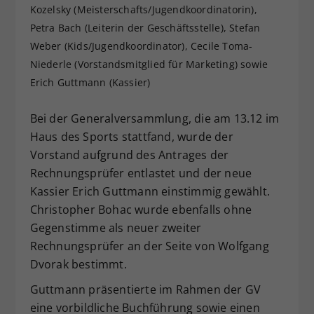
Kozelsky (Meisterschafts/Jugendkoordinatorin),
Dieser Wert speichert Ihre Consent-
Petra Bach (Leiterin der Geschäftsstelle), Stefan
Einstellungen. Unter anderem eine
Weber (Kids/Jugendkoordinator), Cecile Toma-
zufällig generierte ID, für die
Zweck
historische Speicherung Ihrer
Niederle (Vorstandsmitglied für Marketing) sowie
vorgenommen Einstellungen, falls der
Erich Guttmann (Kassier)
Webseiten-Betreiber dies eingestellt
hat.
Bei der Generalversammlung, die am 13.12 im
Haus des Sports stattfand, wurde der
Vorstand aufgrund des Antrages der
Rechnungsprüfer entlastet und der neue
Kassier Erich Guttmann einstimmig gewählt.
Christopher Bohac wurde ebenfalls ohne
Gegenstimme als neuer zweiter
Rechnungsprüfer an der Seite von Wolfgang
Dvorak bestimmt.
Guttmann präsentierte im Rahmen der GV
eine vorbildliche Buchführung sowie einen