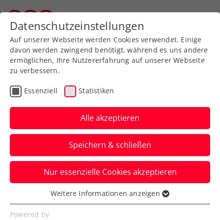
Zurück zur Newsübersicht
Datenschutzeinstellungen
Wiener Tennisverband
Auf unserer Webseite werden Cookies verwendet. Einige
davon werden zwingend benötigt, während es uns andere
ermöglichen, Ihre Nutzererfahrung auf unserer Webseite
zu verbessern.
Verbands-Info
Essenziell
Statistiken
WTV-
Generalversammlung:
Alle akzeptieren
Erich Guttmann wird
Speichern & schließen
neuer Kassier,
Christopher Bohac neuer
Nur essenzielle Cookies akzeptieren
Rechnungsprüfer
Weitere Informationen anzeigen
Essenziell
Der Wiener Tennisverband kann eine
Essenzielle Cookies werden für grundlegende
Powered by