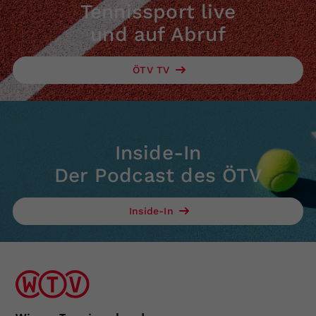
Tennissport live
und auf Abruf
ÖTV TV
Inside-In
Der Podcast des ÖTV
Inside-In