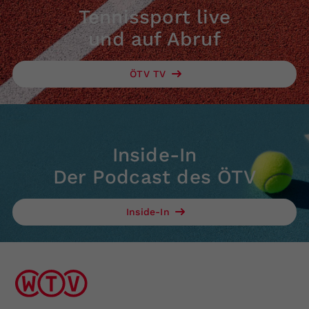
Tennissport live
und auf Abruf
ÖTV TV
Inside-In
Der Podcast des ÖTV
Inside-In