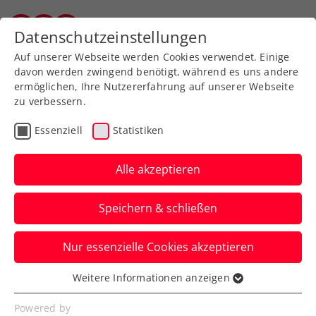
Datenschutzeinstellungen
Wiener Tennisverband
Auf unserer Webseite werden Cookies verwendet. Einige
davon werden zwingend benötigt, während es uns andere
ermöglichen, Ihre Nutzererfahrung auf unserer Webseite
Turniere filtern
zu verbessern.
Essenziell
Statistiken
Alle akzeptieren
Suchen
Speichern & schließen
Nur essenzielle Cookies akzeptieren
Weitere Informationen anzeigen
Essenziell
Essenzielle Cookies werden für grundlegende
Powered by