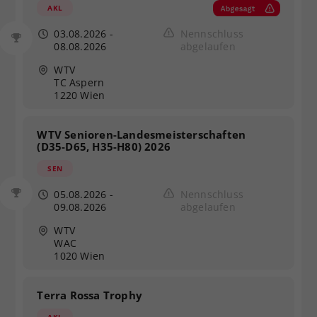
AKL
Dieser Wert speichert Ihre Consent-
Einstellungen. Unter anderem eine
03.08.2026
-
Nennschluss
08.08.2026
abgelaufen
zufällig generierte ID, für die
Zweck
historische Speicherung Ihrer
WTV
vorgenommen Einstellungen, falls der
TC Aspern
Webseiten-Betreiber dies eingestellt
1220 Wien
hat.
WTV Senioren-Landesmeisterschaften
(D35-D65, H35-H80) 2026
SEN
05.08.2026
-
Nennschluss
09.08.2026
abgelaufen
WTV
WAC
1020 Wien
Terra Rossa Trophy