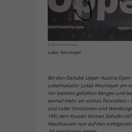
© Manfred Binder
Lukas Neumayer
Bei den Danube Upper Austria Open 
Lokalmatador Lukas Neumayer am vor
Vor bestens gefüllten Rängen und bei
einmal mehr ein echtes Tennisfest – 
und voller Emotionen und Wendungen
195) dem Russen Roman Safiullin (ATP
Mauthausen nun auf den siebtgesetzten
2:6 geschlagen geben.