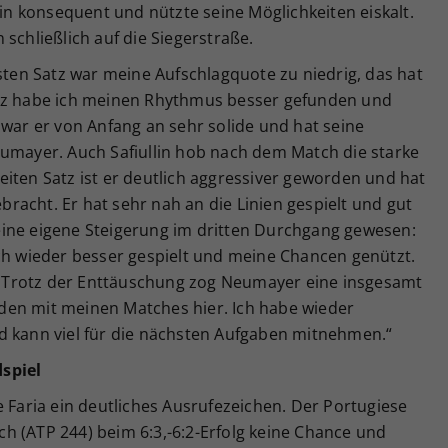
hin konsequent und nützte seine Möglichkeiten eiskalt.
schließlich auf die Siegerstraße.
rsten Satz war meine Aufschlagquote zu niedrig, das hat
atz habe ich meinen Rhythmus besser gefunden und
 war er von Anfang an sehr solide und hat seine
eumayer. Auch Safiullin hob nach dem Match die starke
iten Satz ist er deutlich aggressiver geworden und hat
acht. Er hat sehr nah an die Linien gespielt und gut
 seine eigene Steigerung im dritten Durchgang gewesen:
ich wieder besser gespielt und meine Chancen genützt.
 Trotz der Enttäuschung zog Neumayer eine insgesamt
ieden mit meinen Matches hier. Ich habe wieder
d kann viel für die nächsten Aufgaben mitnehmen.“
spiel
e Faria ein deutliches Ausrufezeichen. Der Portugiese
h (ATP 244) beim 6:3,-6:2-Erfolg keine Chance und