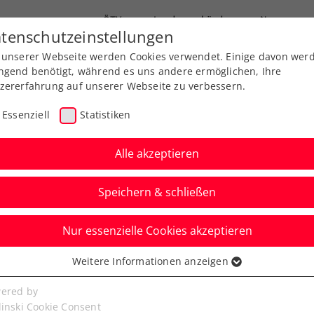
ÖTV
Landesverbände
News
tenschutzeinstellungen
 unserer Webseite werden Cookies verwendet. Einige davon wer
Ausbildung
Services
Über uns
ngend benötigt, während es uns andere ermöglichen, Ihre
zererfahrung auf unserer Webseite zu verbessern.
Essenziell
Statistiken
Alle akzeptieren
Speichern & schließen
Nur essenzielle Cookies akzeptieren
Austria Open powered
Weitere Informationen anzeigen
ssenziell
er verpasst Finale
senzielle Cookies werden für grundlegende Funktionen der
ered by
bseite benötigt. Dadurch ist gewährleistet, dass die Webseite
linski Cookie Consent