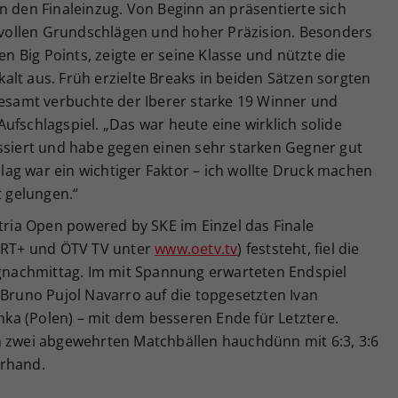
n den Finaleinzug. Von Beginn an präsentierte sich
ckvollen Grundschlägen und hoher Präzision. Besonders
Big Points, zeigte er seine Klasse und nützte die
lt aus. Früh erzielte Breaks in beiden Sätzen sorgten
gesamt verbuchte der Iberer starke 19 Winner und
ufschlagspiel. „Das war heute eine wirklich solide
ussiert und habe gegen einen sehr starken Gegner gut
chlag war ein wichtiger Faktor – ich wollte Druck machen
t gelungen.“
ia Open powered by SKE im Einzel das Finale
PORT+ und ÖTV TV unter
www.oetv.tv
) feststeht, fiel die
nachmittag. Im mit Spannung erwarteten Endspiel
 Bruno Pujol Navarro auf die topgesetzten Ivan
onka (Polen) – mit dem besseren Ende für Letztere.
h zwei abgewehrten Matchbällen hauchdünn mit 6:3, 3:6
erhand.