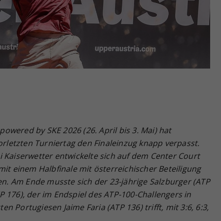
Zweck
generierte ID, für die historische Speicherung
Ihrer vorgenommen Einstellungen, falls der
Webseiten-Betreiber dies eingestellt hat.
powered by SKE 2026 (26.
April bis 3. Mai) hat
letzten Turniertag den Finaleinzug knapp verpasst.
 Kaiserwetter entwickelte sich auf dem Center Court
mit einem Halbfinale mit österreichischer Beteiligung
. Am Ende musste sich der 23-jährige Salzburger (ATP
 176), der im Endspiel des ATP-100-Challengers in
 Portugiesen Jaime Faria (ATP 136) trifft, mit 3:6, 6:3,