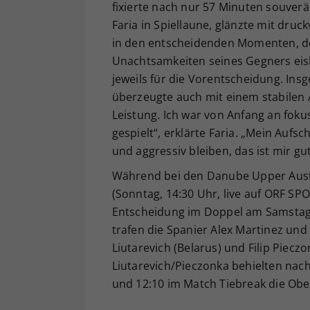
fixierte nach nur 57 Minuten souverä
Faria in Spiellaune, glänzte mit dru
in den entscheidenden Momenten, den 
Unachtsamkeiten seines Gegners eiska
jeweils für die Vorentscheidung. Ins
überzeugte auch mit einem stabilen A
Leistung. Ich war von Anfang an fok
gespielt“, erklärte Faria. „Mein Aufs
und aggressiv bleiben, das ist mir gu
Während bei den Danube Upper Austr
(Sonntag, 14:30 Uhr, live auf ORF S
Entscheidung im Doppel am Samstag
trafen die Spanier Alex Martinez und
Liutarevich (Belarus) und Filip Piecz
Liutarevich/Pieczonka behielten nac
und 12:10 im Match Tiebreak die Ob