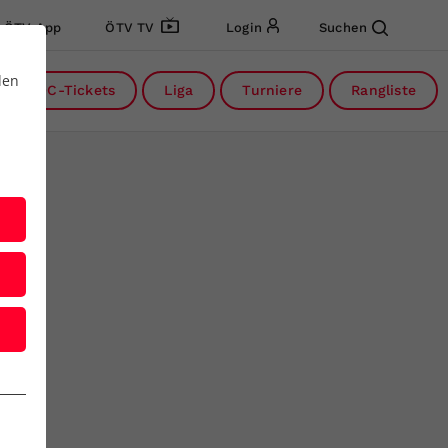
ÖTV App
ÖTV TV
Login
Suchen
den
DC-Tickets
Liga
Turniere
Rangliste