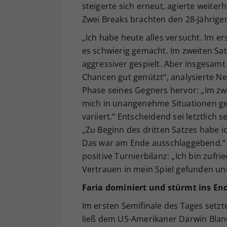
steigerte sich erneut, agierte weiter
Zwei Breaks brachten den 28-Jährigen 
„Ich habe heute alles versucht. Im e
es schwierig gemacht. Im zweiten S
aggressiver gespielt. Aber insgesamt
Chancen gut genützt“, analysierte N
Phase seines Gegners hervor: „Im zwe
mich in unangenehme Situationen gebr
variiert.“ Entscheidend sei letztlich
„Zu Beginn des dritten Satzes habe 
Das war am Ende ausschlaggebend.“
positive Turnierbilanz: „Ich bin zufr
Vertrauen in mein Spiel gefunden un
Faria dominiert und stürmt ins End
Im ersten Semifinale des Tages setzt
ließ dem US-Amerikaner Darwin Blanc