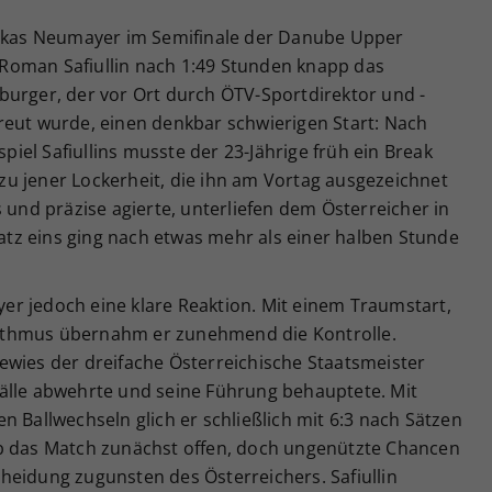
Lukas Neumayer im Semifinale der Danube Upper
Roman Safiullin nach 1:49 Stunden knapp das
burger, der vor Ort durch ÖTV-Sportdirektor und -
reut wurde, einen denkbar schwierigen Start: Nach
el Safiullins musste der 23-Jährige früh ein Break
u jener Lockerheit, die ihn am Vortag ausgezeichnet
 und präzise agierte, unterliefen dem Österreicher in
Satz eins ging nach etwas mehr als einer halben Stunde
r jedoch eine klare Reaktion. Mit einem Traumstart,
ythmus übernahm er zunehmend die Kontrolle.
ewies der dreifache Österreichische Staatsmeister
älle abwehrte und seine Führung behauptete. Mit
n Ballwechseln glich er schließlich mit 6:3 nach Sätzen
eb das Match zunächst offen, doch ungenützte Chancen
heidung zugunsten des Österreichers. Safiullin