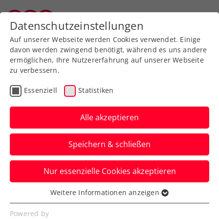
Zurück zur Newsübersicht
Datenschutzeinstellungen
Wiener Tennisverband
Auf unserer Webseite werden Cookies verwendet. Einige
davon werden zwingend benötigt, während es uns andere
ermöglichen, Ihre Nutzererfahrung auf unserer Webseite
zu verbessern.
Turniere
Kids & Jugend
Essenziell
Statistiken
Der Drei Jugendcircuit
presented by Babolat
Alle akzeptieren
geht in die nächste
Speichern & schließen
Runde
Nur essenzielle Cookies akzeptieren
Österreichs wichtigste Jugendturnierserie
macht auch 2025 in allen neun
Weitere Informationen anzeigen
Essenziell
Bundesländern Halt.
Essenzielle Cookies werden für grundlegende
Powered by