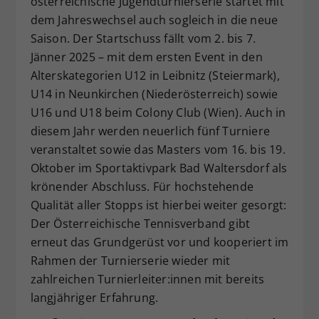
österreichische Jugendturnierserie startet mit
Dieser Wert speichert Ihre Consent-
dem Jahreswechsel auch sogleich in die neue
Einstellungen. Unter anderem eine
Saison. Der Startschuss fällt vom 2. bis 7.
zufällig generierte ID, für die
Jänner 2025 – mit dem ersten Event in den
Zweck
historische Speicherung Ihrer
Alterskategorien U12 in Leibnitz (Steiermark),
vorgenommen Einstellungen, falls der
U14 in Neunkirchen (Niederösterreich) sowie
Webseiten-Betreiber dies eingestellt
hat.
U16 und U18 beim Colony Club (Wien). Auch in
diesem Jahr werden neuerlich fünf Turniere
veranstaltet sowie das Masters vom 16. bis 19.
Oktober im Sportaktivpark Bad Waltersdorf als
krönender Abschluss. Für hochstehende
Qualität aller Stopps ist hierbei weiter gesorgt:
Der Österreichische Tennisverband gibt
erneut das Grundgerüst vor und kooperiert im
Rahmen der Turnierserie wieder mit
zahlreichen Turnierleiter:innen mit bereits
langjähriger Erfahrung.