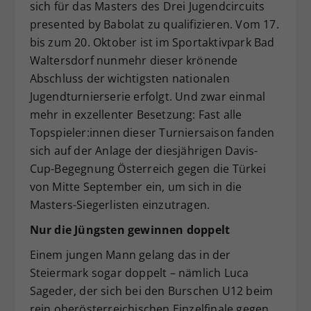
sich für das Masters des Drei Jugendcircuits
Dieser Wert speichert Ihre Consent-
presented by Babolat zu qualifizieren. Vom 17.
Einstellungen. Unter anderem eine
bis zum 20. Oktober ist im Sportaktivpark Bad
zufällig generierte ID, für die
Waltersdorf nunmehr dieser krönende
Zweck
historische Speicherung Ihrer
Abschluss der wichtigsten nationalen
vorgenommen Einstellungen, falls der
Webseiten-Betreiber dies eingestellt
Jugendturnierserie erfolgt. Und zwar einmal
hat.
mehr in exzellenter Besetzung: Fast alle
Topspieler:innen dieser Turniersaison fanden
sich auf der Anlage der diesjährigen Davis-
Cup-Begegnung Österreich gegen die Türkei
von Mitte September ein, um sich in die
Masters-Siegerlisten einzutragen.
Nur die Jüngsten gewinnen doppelt
Einem jungen Mann gelang das in der
Steiermark sogar doppelt – nämlich Luca
Sageder, der sich bei den Burschen U12 beim
rein oberösterreichischen Einzelfinale gegen