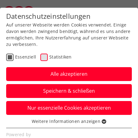
Zurück zur Newsübersicht
Datenschutzeinstellungen
Wiener Tennisverband
Auf unserer Webseite werden Cookies verwendet. Einige
davon werden zwingend benötigt, während es uns andere
ermöglichen, Ihre Nutzererfahrung auf unserer Webseite
zu verbessern.
Turniere
Kids & Jugend
Essenziell
Statistiken
Drei Jugendcircuit
presented by Babolat: Ein
Alle akzeptieren
Top-Schlusspunkt in Bad
Speichern & schließen
Waltersdorf
Nur essenzielle Cookies akzeptieren
Österreichs wichtigste Jugendturnierserie
ist mit dem Masters in der Steiermark
Weitere Informationen anzeigen
Essenziell
würdig zu Ende gegangen.
Essenzielle Cookies werden für grundlegende
Powered by