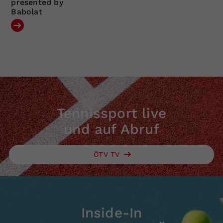
presented by
Babolat
Tennissport live
und auf Abruf
ÖTV TV
Inside-In