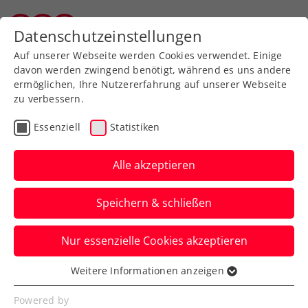
Zurück zur Newsübersicht
Datenschutzeinstellungen
Wiener Tennisverband
Auf unserer Webseite werden Cookies verwendet. Einige
davon werden zwingend benötigt, während es uns andere
ermöglichen, Ihre Nutzererfahrung auf unserer Webseite
zu verbessern.
Turniere
ATP
Essenziell
Statistiken
Generali Open Kitzbühel:
Österreicherduell Ofner
Alle akzeptieren
gegen Neumayer
Speichern & schließen
Dominic Thiem hat indes bei seinem
Nur essenzielle Cookies akzeptieren
Abschied vom ATP-Turnier in Tirol einen
formstarken Gegner erwischt.
Weitere Informationen anzeigen
Essenziell
Verfasst von: Presseaussendung / Redaktion, 20.07.2024
Essenzielle Cookies werden für grundlegende
Powered by