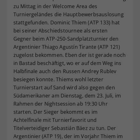
zu Mittag in der Welcome Area des
Dieser Wert speichert Ihre Consent-
Turniergeländes die Hauptbewerbsauslosung
Einstellungen. Unter anderem eine
zufällig generierte ID, für die
stattgefunden. Dominic Thiem (ATP 133) hat
Zweck
historische Speicherung Ihrer
bei seiner Abschiedstournee als ersten
vorgenommen Einstellungen, falls der
Gegner beim ATP-250-Sandplatzturnier den
Webseiten-Betreiber dies eingestellt
Argentinier Thiago Agustín Tirante (ATP 121)
hat.
zugelost bekommen. Eben der ist gerade noch
in Bastad beschäftigt, wo er auf dem Weg ins
Halbfinale auch den Russen Andrey Rublev
besiegen konnte. Thiems wohl letzter
Turnierstart auf Sand wird also gegen den
Südamerikaner am Dienstag, dem 23. Juli, im
Rahmen der Nightsession ab 19:30 Uhr
starten. Der Sieger bekommt es im
Achtelfinale mit Turnierfavorit und
Titelverteidiger Sebastián Báez zu tun. Der
Argentinier (ATP 19), der im Vorjahr Thiem im