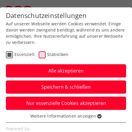
Zurück zur Newsübersicht
Datenschutzeinstellungen
Wiener Tennisverband
Auf unserer Webseite werden Cookies verwendet. Einige
davon werden zwingend benötigt, während es uns andere
ermöglichen, Ihre Nutzererfahrung auf unserer Webseite
zu verbessern.
Turniere
ATP
Essenziell
Statistiken
Generali Open Kitzbühel:
Schwärzler trotz
Alle akzeptieren
Talentprobe out
Speichern & schließen
Der ÖTV-Youngster verpasst bei seinem
Nur essenzielle Cookies akzeptieren
ATP-Hauptbewerbsdebüt nur knapp einen
Satzgewinn.
Weitere Informationen anzeigen
Essenziell
Verfasst von: Manuel Wachta, 22.07.2024
Essenzielle Cookies werden für grundlegende
Powered by