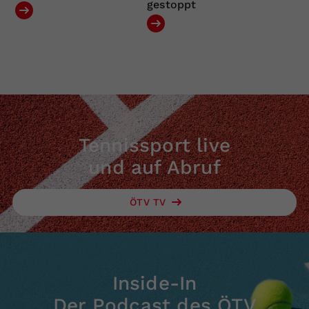
gestoppt
Tennissport live
und auf Abruf
ÖTV TV
Inside-In
Der Podcast des ÖTV