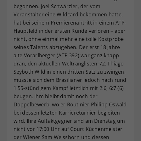
begonnen. Joel Schwärzler, der vom
Dieser Wert speichert Ihre Consent-
Veranstalter eine Wildcard bekommen hatte,
Einstellungen. Unter anderem eine
zufällig generierte ID, für die
hat bei seinem Premierenantritt in einem ATP-
Zweck
historische Speicherung Ihrer
Hauptfeld in der ersten Runde verloren – aber
vorgenommen Einstellungen, falls der
nicht, ohne einmal mehr eine tolle Kostprobe
Webseiten-Betreiber dies eingestellt
seines Talents abzugeben. Der erst 18 Jahre
hat.
alte Vorarlberger (ATP 392) war ganz knapp
dran, den aktuellen Weltranglisten-72. Thiago
Seyboth Wild in einen dritten Satz zu zwingen,
musste sich dem Brasilianer jedoch nach rund
1:55-stündigem Kampf letztlich mit 2:6, 6:7 (6)
beugen. Ihm bleibt damit noch der
Doppelbewerb, wo er Routinier Philipp Oswald
bei dessen letzten Karriereturnier begleiten
wird. Ihre Auftaktgegner sind am Dienstag um
nicht vor 17:00 Uhr auf Court Küchenmeister
der Wiener Sam Weissborn und dessen