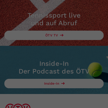
Tennissport live
und auf Abruf
ÖTV TV
Inside-In
Der Podcast des ÖTV
Inside-In