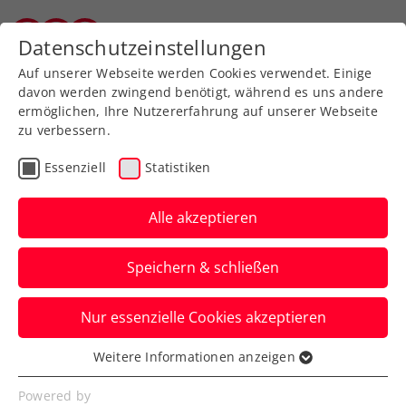
Zurück zur Newsübersicht
Datenschutzeinstellungen
Wiener Tennisverband
Auf unserer Webseite werden Cookies verwendet. Einige
davon werden zwingend benötigt, während es uns andere
ermöglichen, Ihre Nutzererfahrung auf unserer Webseite
Größter Einzelerfolg für
zu verbessern.
Matthias Ujvary
Essenziell
Statistiken
Der Güssinger eroberte den Titel beim
Alle akzeptieren
ITF-Kategorie-2-Turnier in Baden-
Württemberg.
Speichern & schließen
Verfasst von: Stefan Pletzer, 14.08.2022
Nur essenzielle Cookies akzeptieren
Weitere Informationen anzeigen
Essenziell
Essenzielle Cookies werden für grundlegende
Powered by