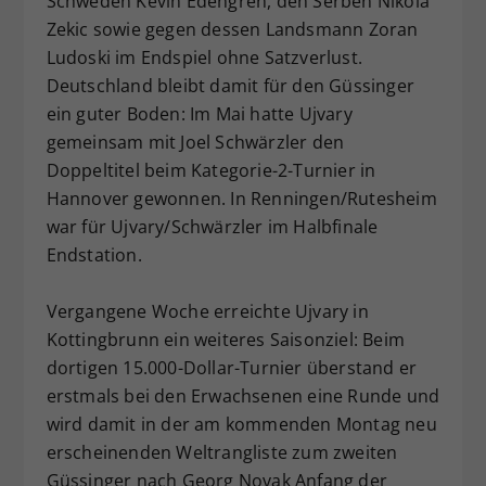
Schweden Kevin Edengren, den Serben Nikola
Dieser Wert speichert Ihre Consent-
Zekic sowie gegen dessen Landsmann Zoran
Einstellungen. Unter anderem eine
Ludoski im Endspiel ohne Satzverlust.
zufällig generierte ID, für die
Deutschland bleibt damit für den Güssinger
Zweck
historische Speicherung Ihrer
ein guter Boden: Im Mai hatte Ujvary
vorgenommen Einstellungen, falls der
gemeinsam mit Joel Schwärzler den
Webseiten-Betreiber dies eingestellt
Doppeltitel beim Kategorie-2-Turnier in
hat.
Hannover gewonnen. In Renningen/Rutesheim
war für Ujvary/Schwärzler im Halbfinale
Endstation.
Vergangene Woche erreichte Ujvary in
Kottingbrunn ein weiteres Saisonziel: Beim
dortigen 15.000-Dollar-Turnier überstand er
erstmals bei den Erwachsenen eine Runde und
wird damit in der am kommenden Montag neu
erscheinenden Weltrangliste zum zweiten
Güssinger nach Georg Novak Anfang der