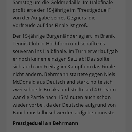
Samstag um die Goldmedaille. Im Halbfinale
Dieser Wert speichert Ihre Consent-
profitierte der 15-Jährige im "Prestigeduell"
Einstellungen. Unter anderem eine
von der Aufgabe seines Gegners, die
zufällig generierte ID, für die
Vorfreude auf das Finale ist groß.
Zweck
historische Speicherung Ihrer
vorgenommen Einstellungen, falls der
Der 15-jährige Burgenländer agiert im Branik
Webseiten-Betreiber dies eingestellt
Tennis Club in Hochform und schaffte es
hat.
souverän ins Halbfinale. Im Turnierverlauf gab
er noch keinen einzigen Satz ab! Das sollte
sich auch am Freitag im Kampf um das Finale
nicht ändern. Behrmann startete gegen Niels
McDonald aus Deutschland stark, holte sich
zwei schnelle Breaks und stellte auf 4:0. Dann
war die Partie nach 15 Minuten auch schon
wieder vorbei, da der Deutsche aufgrund von
Bauchmuskelbeschwerden aufgeben musste.
Prestigeduell an Behrmann