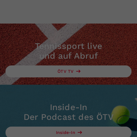
Tennissport live
und auf Abruf
ÖTV TV
Inside-In
Der Podcast des ÖTV
Inside-In