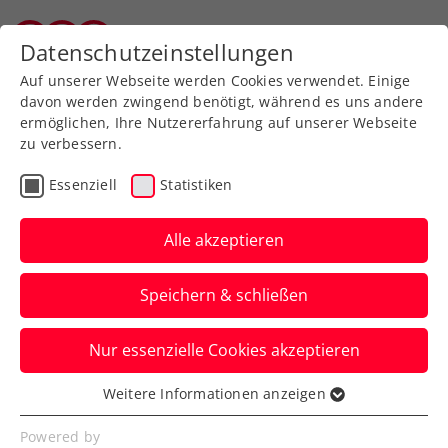
Zurück zur Newsübersicht
Datenschutzeinstellungen
Wiener Tennisverband
Auf unserer Webseite werden Cookies verwendet. Einige
davon werden zwingend benötigt, während es uns andere
ermöglichen, Ihre Nutzererfahrung auf unserer Webseite
zu verbessern.
Kids & Jugend
Essenziell
Statistiken
Medaille fix: Behrmann
im Finale der
Alle akzeptieren
Europäischen
Speichern & schließen
Olympischen
Jugendspiele
Nur essenzielle Cookies akzeptieren
Im Kampf um Gold geht es am Samstag
Weitere Informationen anzeigen
Essenziell
gegen einen Italiener.
Essenzielle Cookies werden für grundlegende
Powered by