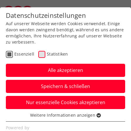
Zurück zur Newsübersicht
Datenschutzeinstellungen
Wiener Tennisverband
Auf unserer Webseite werden Cookies verwendet. Einige
davon werden zwingend benötigt, während es uns andere
ermöglichen, Ihre Nutzererfahrung auf unserer Webseite
zu verbessern.
Turniere
ATP
Essenziell
Statistiken
Novak in Hamburg
erstmals mit
Alle akzeptieren
Doublechance bei ATP-
Speichern & schließen
Challenger
Nur essenzielle Cookies akzeptieren
Das ÖTV-Ass steht an der deutschen
Nordseeküste im Einzel-Halbfinale und
Weitere Informationen anzeigen
Essenziell
Doppelfinale.
Essenzielle Cookies werden für grundlegende
Powered by