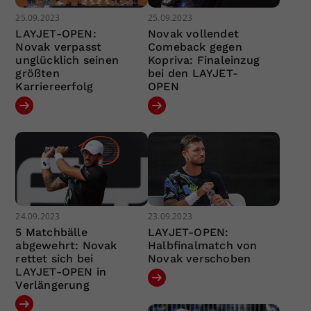
25.09.2023
25.09.2023
LAYJET-OPEN:
Novak vollendet
Novak verpasst
Comeback gegen
unglücklich seinen
Kopriva: Finaleinzug
größten
bei den LAYJET-
Karriereerfolg
OPEN
24.09.2023
23.09.2023
5 Matchbälle
LAYJET-OPEN:
abgewehrt: Novak
Halbfinalmatch von
rettet sich bei
Novak verschoben
LAYJET-OPEN in
Verlängerung