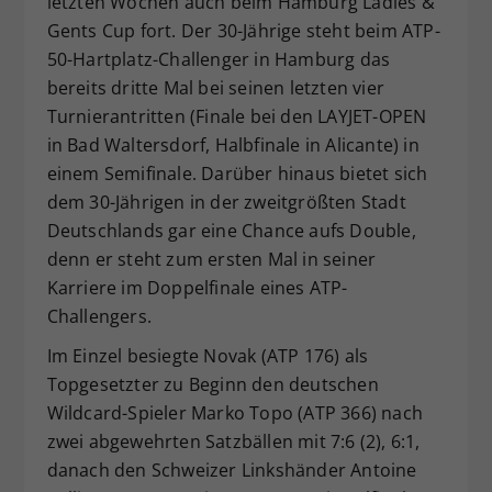
letzten Wochen auch beim Hamburg Ladies &
Dieser Wert speichert Ihre Consent-
Gents Cup fort. Der 30-Jährige steht beim ATP-
Einstellungen. Unter anderem eine
50-Hartplatz-Challenger in Hamburg das
zufällig generierte ID, für die
bereits dritte Mal bei seinen letzten vier
Zweck
historische Speicherung Ihrer
Turnierantritten (Finale bei den LAYJET-OPEN
vorgenommen Einstellungen, falls der
in Bad Waltersdorf, Halbfinale in Alicante) in
Webseiten-Betreiber dies eingestellt
hat.
einem Semifinale. Darüber hinaus bietet sich
dem 30-Jährigen in der zweitgrößten Stadt
Deutschlands gar eine Chance aufs Double,
denn er steht zum ersten Mal in seiner
Karriere im Doppelfinale eines ATP-
Challengers.
Im Einzel besiegte Novak (ATP 176) als
Topgesetzter zu Beginn den deutschen
Wildcard-Spieler Marko Topo (ATP 366) nach
zwei abgewehrten Satzbällen mit 7:6 (2), 6:1,
danach den Schweizer Linkshänder Antoine