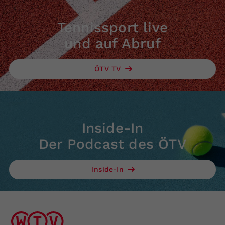
Tennissport live
und auf Abruf
ÖTV TV
Inside-In
Der Podcast des ÖTV
Inside-In