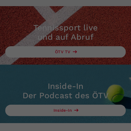
Tennissport live
und auf Abruf
ÖTV TV
Inside-In
Der Podcast des ÖTV
Inside-In