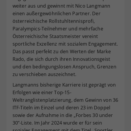
weiter aus und gewinnt mit Nico Langmann
Dieser Wert speichert Ihre Consent-
einen außergewöhnlichen Partner. Der
Einstellungen. Unter anderem eine
zufällig generierte ID, für die
österreichische Rollstuhltennisprofi,
Zweck
historische Speicherung Ihrer
Paralympics-Teilnehmer und mehrfache
vorgenommen Einstellungen, falls der
Österreichische Staatsmeister vereint
Webseiten-Betreiber dies eingestellt
sportliche Exzellenz mit sozialem Engagement.
hat.
Das passt perfekt zu den Werten der Marke
Rado, die sich durch ihren Innovationsgeist
und den bedingungslosen Anspruch, Grenzen
zu verschieben auszeichnet.
Langmanns bisherige Karriere ist geprägt von
Erfolgen wie einer Top-15-
Weltranglistenplatzierung, dem Gewinn von 36
ITF-Titeln im Einzel und deren 23 im Doppel
sowie der Aufnahme in die „Forbes 30 under
30“-Liste. Im Jahr 2024 wurde er für sein
soziales Engagement mit dem Titel „Sportler