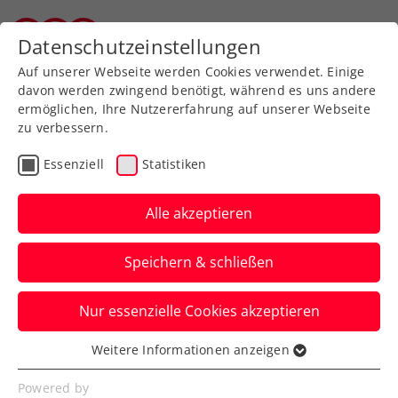
Zurück zur Newsübersicht
Datenschutzeinstellungen
Wiener Tennisverband
Auf unserer Webseite werden Cookies verwendet. Einige
davon werden zwingend benötigt, während es uns andere
ermöglichen, Ihre Nutzererfahrung auf unserer Webseite
zu verbessern.
Rollstuhltennis
Inklusion
Essenziell
Statistiken
Rado Österreich setzt auf
Para-Tennisprofi
Alle akzeptieren
Langmann
Speichern & schließen
Die Partnerschaft zwischen dem
Nur essenzielle Cookies akzeptieren
Uhrenhersteller und dem ÖTV-Ass steht
im Zeichen von Präzision und Inklusion.
Weitere Informationen anzeigen
Essenziell
Verfasst von: Presseaussendung / Redaktion, 16.05.2025
Essenzielle Cookies werden für grundlegende
Powered by