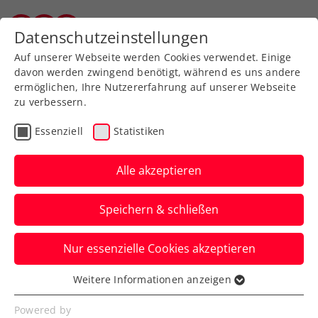
Zurück zur Newsübersicht
Datenschutzeinstellungen
Wiener Tennisverband
Auf unserer Webseite werden Cookies verwendet. Einige
davon werden zwingend benötigt, während es uns andere
ermöglichen, Ihre Nutzererfahrung auf unserer Webseite
zu verbessern.
Verbands-Info
Essenziell
Statistiken
Weiterer
Digitalisierungsschritt:
Alle akzeptieren
ÖTV-Website erstrahlt am
Speichern & schließen
23. Mai in neuem Layout
Nur essenzielle Cookies akzeptieren
Darüber hinaus wird der ÖTV in einigen
Wochen zum ersten Mal seine eigene App
Weitere Informationen anzeigen
Essenziell
vorstellen.
Essenzielle Cookies werden für grundlegende
Powered by