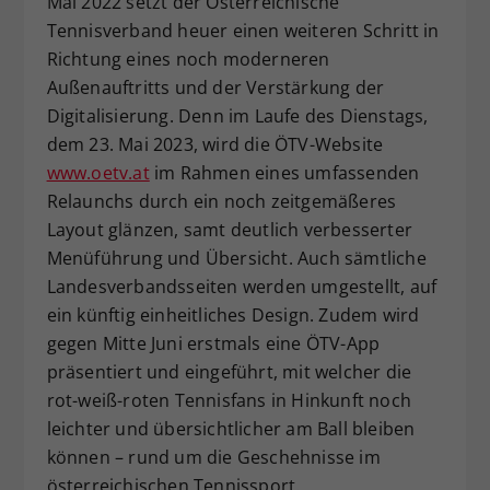
Mai 2022 setzt der Österreichische
Dieser Wert speichert Ihre Consent-
Tennisverband heuer einen weiteren Schritt in
Einstellungen. Unter anderem eine
Richtung eines noch moderneren
zufällig generierte ID, für die
Außenauftritts und der Verstärkung der
Zweck
historische Speicherung Ihrer
Digitalisierung. Denn im Laufe des Dienstags,
vorgenommen Einstellungen, falls der
dem 23. Mai 2023, wird die ÖTV-Website
Webseiten-Betreiber dies eingestellt
hat.
www.oetv.at
im Rahmen eines umfassenden
Relaunchs durch ein noch zeitgemäßeres
Layout glänzen, samt deutlich verbesserter
Menüführung und Übersicht. Auch sämtliche
Landesverbandsseiten werden umgestellt, auf
ein künftig einheitliches Design. Zudem wird
gegen Mitte Juni erstmals eine ÖTV-App
präsentiert und eingeführt, mit welcher die
rot-weiß-roten Tennisfans in Hinkunft noch
leichter und übersichtlicher am Ball bleiben
können – rund um die Geschehnisse im
österreichischen Tennissport.