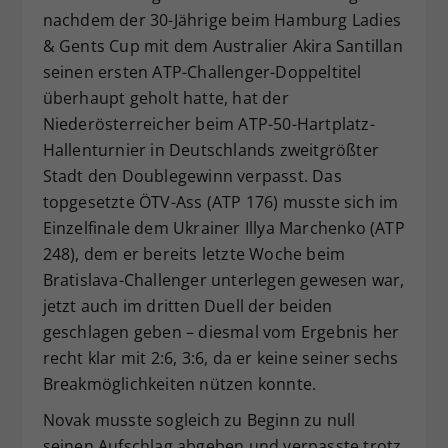
nachdem der 30-Jährige beim Hamburg Ladies
Dieser Wert speichert Ihre Consent-
& Gents Cup mit dem Australier Akira Santillan
Einstellungen. Unter anderem eine
zufällig generierte ID, für die
seinen ersten ATP-Challenger-Doppeltitel
Zweck
historische Speicherung Ihrer
überhaupt geholt hatte, hat der
vorgenommen Einstellungen, falls der
Niederösterreicher beim ATP-50-Hartplatz-
Webseiten-Betreiber dies eingestellt
Hallenturnier in Deutschlands zweitgrößter
hat.
Stadt den Doublegewinn verpasst. Das
topgesetzte ÖTV-Ass (ATP 176) musste sich im
Einzelfinale dem Ukrainer Illya Marchenko (ATP
248), dem er bereits letzte Woche beim
Bratislava-Challenger unterlegen gewesen war,
jetzt auch im dritten Duell der beiden
geschlagen geben – diesmal vom Ergebnis her
recht klar mit 2:6, 3:6, da er keine seiner sechs
Breakmöglichkeiten nützen konnte.
Novak musste sogleich zu Beginn zu null
seinen Aufschlag abgeben und verpasste trotz