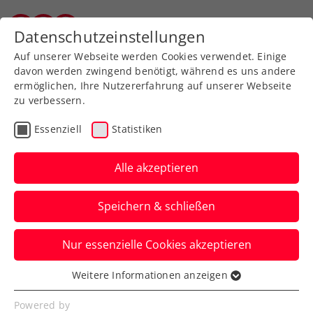
Zurück zur Newsübersicht
Datenschutzeinstellungen
Wiener Tennisverband
Auf unserer Webseite werden Cookies verwendet. Einige
davon werden zwingend benötigt, während es uns andere
ermöglichen, Ihre Nutzererfahrung auf unserer Webseite
zu verbessern.
Turniere
ATP
Essenziell
Statistiken
ATP-Challenger Hamburg:
Novak verpasst Krönung
Alle akzeptieren
einer starken Woche
Speichern & schließen
Österreichs aktueller Nummer vier
Nur essenzielle Cookies akzeptieren
misslingt einzig der letzte Schritt zum
Doublegewinn.
Weitere Informationen anzeigen
Essenziell
Verfasst von: Manuel Wachta, 22.10.2023
Essenzielle Cookies werden für grundlegende
Powered by