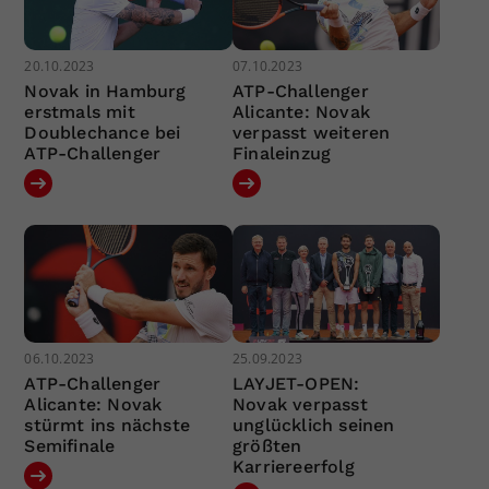
20.10.2023
07.10.2023
Novak in Hamburg
ATP-Challenger
erstmals mit
Alicante: Novak
Doublechance bei
verpasst weiteren
ATP-Challenger
Finaleinzug
06.10.2023
25.09.2023
ATP-Challenger
LAYJET-OPEN:
Alicante: Novak
Novak verpasst
stürmt ins nächste
unglücklich seinen
Semifinale
größten
Karriereerfolg