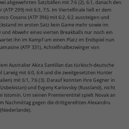
ei abgewehrten Satzbällen mit 7:6 (2), 6:1, danach den
(ATP 299) mit 6:3, 7:5. Im Viertelfinale ließ er dem
anco Cosano (ATP 396) mit 6:2, 6:2 aussteigen und
ckstand im ersten Satz kein Game mehr sowie im
 und Abwehr eines vierten Breakballs nur noch ein
rtet ihn im Kampf um einen Platz im Endspiel nun
 Lamasine (ATP 331), Achtelfinalbezwinger von
m Australier Akira Santillan das türkisch-deutsche
Larwig mit 6:0, 6:4 und die zweitgesetzten Hunter
ien) mit 6:1, 7:6 (3). Darauf konnten ihre Gegner in
Usbekistan) und Evgeny Karlovskiy (Russland), nicht
 Istomin. Um seinen Premierentitel spielt Novak an
am Nachmittag gegen die drittgereihten Alexandru
(Niederlande).