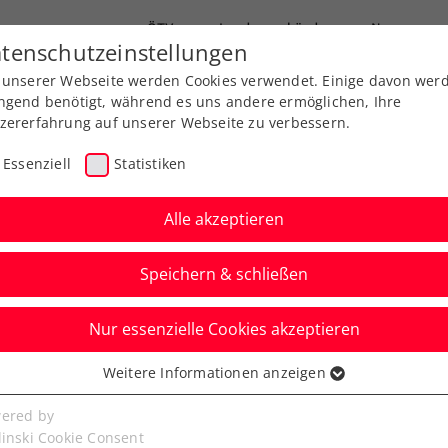
ÖTV
Landesverbände
News
tenschutzeinstellungen
 unserer Webseite werden Cookies verwendet. Einige davon wer
Ausbildung
Services
Über uns
ngend benötigt, während es uns andere ermöglichen, Ihre
zererfahrung auf unserer Webseite zu verbessern.
Essenziell
Statistiken
Alle akzeptieren
Speichern & schließen
Nur essenzielle Cookies akzeptieren
urg erstmals mit
Weitere Informationen anzeigen
ssenziell
bei ATP-Challenger
senzielle Cookies werden für grundlegende Funktionen der
ered by
bseite benötigt. Dadurch ist gewährleistet, dass die Webseite
linski Cookie Consent