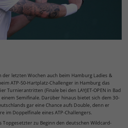
Zweck
generierte ID, für die historische Speicherung
Ihrer vorgenommen Einstellungen, falls der
Webseiten-Betreiber dies eingestellt hat.
rm der letzten Wochen auch beim Hamburg Ladies &
t beim ATP-50-Hartplatz-Challenger in Hamburg das
 vier Turnierantritten (Finale bei den LAYJET-OPEN in Bad
in einem Semifinale. Darüber hinaus bietet sich dem 30-
Deutschlands gar eine Chance aufs Double, denn er
ere im Doppelfinale eines ATP-Challengers.
als Topgesetzter zu Beginn den deutschen Wildcard-