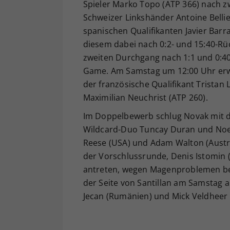
Spieler Marko Topo (ATP 366) nach zw
Schweizer Linkshänder Antoine Bellier 
spanischen Qualifikanten Javier Barr
diesem dabei nach 0:2- und 15:40-Rü
zweiten Durchgang nach 1:1 und 0:40
Game. Am Samstag um 12:00 Uhr erwa
der französische Qualifikant Tristan
Maximilian Neuchrist (ATP 260).
Im Doppelbewerb schlug Novak mit de
Wildcard-Duo Tuncay Duran und Noel 
Reese (USA) und Adam Walton (Austral
der Vorschlussrunde, Denis Istomin (
antreten, wegen Magenproblemen bei
der Seite von Santillan am Samstag 
Jecan (Rumänien) und Mick Veldheer 