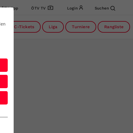
ÖTV App
ÖTV TV
Login
Suchen
den
DC-Tickets
Liga
Turniere
Rangliste