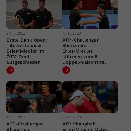
24.10.2023
15.10.2023
Erste Bank Open:
ATP-Challenger
Titelverteidiger
Shenzhen:
Erler/Miedler im
Erler/Miedler
ÖTV-Duell
stürmen zum 5.
ausgeschieden
Doppel-Saisontitel
14.10.2023
08.10.2023
ATP-Challenger
ATP Shanghai:
Shenzhen:
Erler/Miedler-Debüt