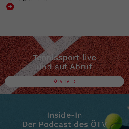
Tennissport live
und auf Abruf
ÖTV TV
Inside-In
Der Podcast des ÖTV