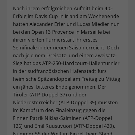
Dieser Wert speichert Ihre Consent-
Nach ihrem erfolgreichen Auftritt beim 4:0-
Einstellungen. Unter anderem eine
Erfolg im Davis Cup in Irland am Wochenende
zufällig generierte ID, für die
hatten Alexander Erler und Lucas Miedler nun
Zweck
historische Speicherung Ihrer
bei den Open 13 Provence in Marseille bei
vorgenommen Einstellungen, falls der
ihrem vierten Turnierstart ihr erstes
Webseiten-Betreiber dies eingestellt
hat.
Semifinale in der neuen Saison erreicht. Doch
nach je einem Dreisatz- und einem Zweisatz-
Sieg hat das ATP-250-Hardcourt-Hallenturnier
in der südfranzösischen Hafenstadt fürs
heimische Spitzendoppel am Freitag zu Mittag
ein jähes, bitteres Ende genommen. Der
Tiroler (ATP-Doppel 37) und der
Niederösterreicher (ATP-Doppel 39) mussten
im Kampf um den Finaleinzug gegen die
Finnen Patrik Niklas-Salminen (ATP-Doppel
126) und Emil Ruusuvuori (ATP-Doppel 420),
Nummer 55 der Welt im Einzel, beim Stand