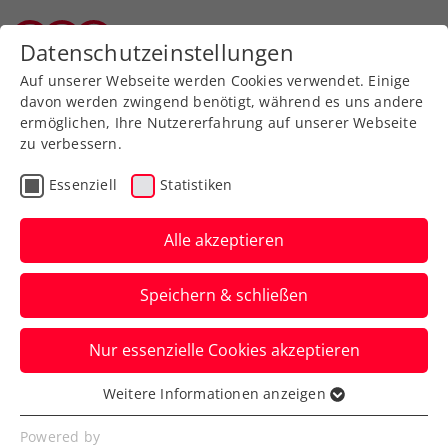
Zurück zur Newsübersicht
Datenschutzeinstellungen
Wiener Tennisverband
Auf unserer Webseite werden Cookies verwendet. Einige
davon werden zwingend benötigt, während es uns andere
ermöglichen, Ihre Nutzererfahrung auf unserer Webseite
zu verbessern.
Turniere
ATP
Essenziell
Statistiken
ATP Marseille:
Erler/Miedler müssen im
Alle akzeptieren
Doppel-Halbfinale
Speichern & schließen
aufgeben
Nur essenzielle Cookies akzeptieren
Eine Schulterverletzung bei Alexander
Erler stoppt Österreichs Davis-Cup-
Weitere Informationen anzeigen
Essenziell
Doppel in Frankreich.
Essenzielle Cookies werden für grundlegende
Powered by