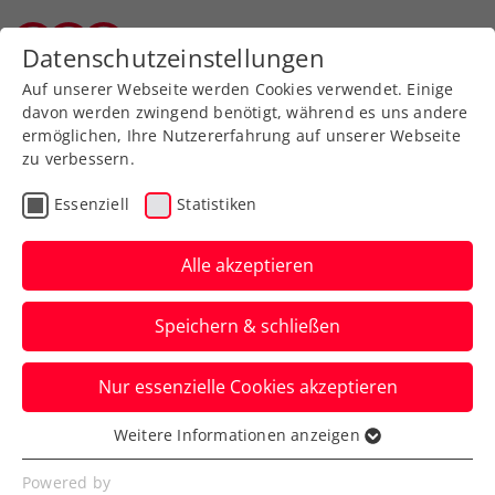
Zurück zur Newsübersicht
Datenschutzeinstellungen
Wiener Tennisverband
Auf unserer Webseite werden Cookies verwendet. Einige
davon werden zwingend benötigt, während es uns andere
ermöglichen, Ihre Nutzererfahrung auf unserer Webseite
zu verbessern.
Turniere
ATP
Essenziell
Statistiken
Erler/Miedler: „Das
Marrakesch-Finale will
Alle akzeptieren
uns anscheinend nicht“
Speichern & schließen
Österreichs Spitzendoppel wird beim
Nur essenzielle Cookies akzeptieren
ATP-250-Turnier in Marokko wie 2023 im
Endspiel gestoppt.
Weitere Informationen anzeigen
Essenziell
Verfasst von: Manuel Wachta, 06.04.2024
Essenzielle Cookies werden für grundlegende
Powered by