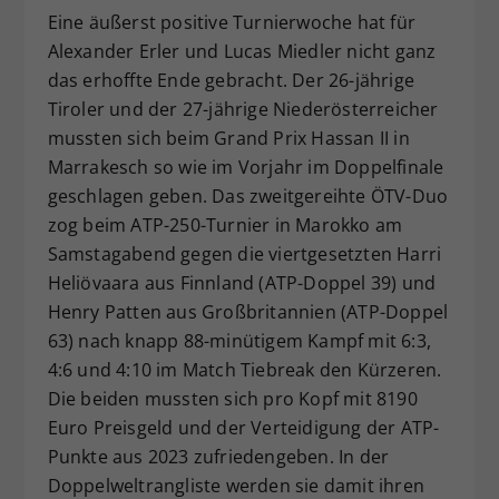
Eine äußerst positive Turnierwoche hat für
Dieser Wert speichert Ihre Consent-
Alexander Erler und Lucas Miedler nicht ganz
Einstellungen. Unter anderem eine
zufällig generierte ID, für die
das erhoffte Ende gebracht. Der 26-jährige
Zweck
historische Speicherung Ihrer
Tiroler und der 27-jährige Niederösterreicher
vorgenommen Einstellungen, falls der
mussten sich beim Grand Prix Hassan II in
Webseiten-Betreiber dies eingestellt
Marrakesch so wie im Vorjahr im Doppelfinale
hat.
geschlagen geben. Das zweitgereihte ÖTV-Duo
zog beim ATP-250-Turnier in Marokko am
Samstagabend gegen die viertgesetzten Harri
Heliövaara aus Finnland (ATP-Doppel 39) und
Henry Patten aus Großbritannien (ATP-Doppel
63) nach knapp 88-minütigem Kampf mit 6:3,
4:6 und 4:10 im Match Tiebreak den Kürzeren.
Die beiden mussten sich pro Kopf mit 8190
Euro Preisgeld und der Verteidigung der ATP-
Punkte aus 2023 zufriedengeben. In der
Doppelweltrangliste werden sie damit ihren