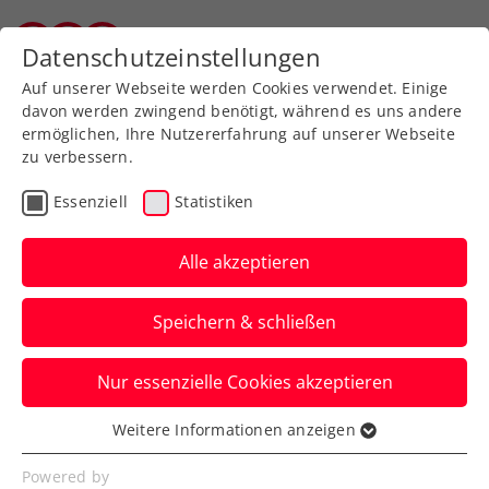
Zurück zur Newsübersicht
Datenschutzeinstellungen
Wiener Tennisverband
Auf unserer Webseite werden Cookies verwendet. Einige
davon werden zwingend benötigt, während es uns andere
ermöglichen, Ihre Nutzererfahrung auf unserer Webseite
zu verbessern.
ATP
WTA
Turniere
Essenziell
Statistiken
Australian Open:
Potapova mit
Alle akzeptieren
spektakulärer Aufholjagd
Speichern & schließen
in die 2. Runde
Nur essenzielle Cookies akzeptieren
Historischer Matcherfolg für die ÖTV-
Damen in Melbourne durch die
Weitere Informationen anzeigen
Essenziell
frischgebackene Österreicherin.
Essenzielle Cookies werden für grundlegende
Powered by