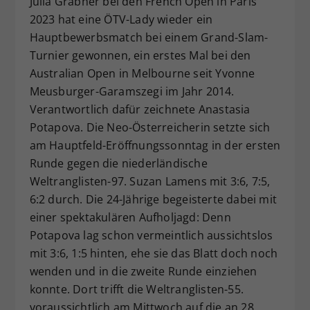
Julia Grabher bei den French Open in Paris
Dieser Wert speichert Ihre Consent-
2023 hat eine ÖTV-Lady wieder ein
Einstellungen. Unter anderem eine
Hauptbewerbsmatch bei einem Grand-Slam-
zufällig generierte ID, für die
Turnier gewonnen, ein erstes Mal bei den
Zweck
historische Speicherung Ihrer
Australian Open in Melbourne seit Yvonne
vorgenommen Einstellungen, falls der
Meusburger-Garamszegi im Jahr 2014.
Webseiten-Betreiber dies eingestellt
hat.
Verantwortlich dafür zeichnete Anastasia
Potapova. Die Neo-Österreicherin setzte sich
am Hauptfeld-Eröffnungssonntag in der ersten
Runde gegen die niederländische
Weltranglisten-97. Suzan Lamens mit 3:6, 7:5,
6:2 durch. Die 24-Jährige begeisterte dabei mit
einer spektakulären Aufholjagd: Denn
Potapova lag schon vermeintlich aussichtslos
mit 3:6, 1:5 hinten, ehe sie das Blatt doch noch
wenden und in die zweite Runde einziehen
konnte. Dort trifft die Weltranglisten-55.
voraussichtlich am Mittwoch auf die an 28