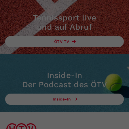
Tennissport live
und auf Abruf
ÖTV TV
Inside-In
Der Podcast des ÖTV
Inside-In