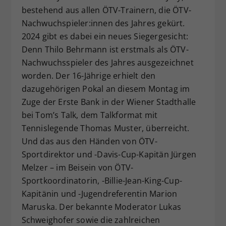
bestehend aus allen ÖTV-Trainern, die ÖTV-
Dieser Wert speichert Ihre Consent-
Nachwuchspieler:innen des Jahres gekürt.
Einstellungen. Unter anderem eine
zufällig generierte ID, für die
2024 gibt es dabei ein neues Siegergesicht:
Zweck
historische Speicherung Ihrer
Denn Thilo Behrmann ist erstmals als ÖTV-
vorgenommen Einstellungen, falls der
Nachwuchsspieler des Jahres ausgezeichnet
Webseiten-Betreiber dies eingestellt
worden. Der 16-Jährige erhielt den
hat.
dazugehörigen Pokal an diesem Montag im
Zuge der Erste Bank in der Wiener Stadthalle
bei Tom’s Talk, dem Talkformat mit
Tennislegende Thomas Muster, überreicht.
Und das aus den Händen von ÖTV-
Sportdirektor und -Davis-Cup-Kapitän Jürgen
Melzer – im Beisein von ÖTV-
Sportkoordinatorin, -Billie-Jean-King-Cup-
Kapitänin und -Jugendreferentin Marion
Maruska. Der bekannte Moderator Lukas
Schweighofer sowie die zahlreichen