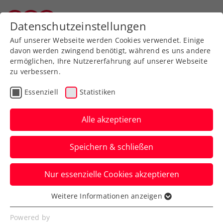
Zurück zur Newsübersicht
Datenschutzeinstellungen
Wiener Tennisverband
Auf unserer Webseite werden Cookies verwendet. Einige
davon werden zwingend benötigt, während es uns andere
ermöglichen, Ihre Nutzererfahrung auf unserer Webseite
zu verbessern.
Kids & Jugend
Essenziell
Statistiken
Behrmann 2024 erstmals
ÖTV-Nachwuchsspieler
Alle akzeptieren
des Jahres
Speichern & schließen
Bei den Mädchen wird das U14-Team mit
Nur essenzielle Cookies akzeptieren
Anna Pircher, Lea Haider-Maurer und
Kara Fronek geehrt.
Weitere Informationen anzeigen
Essenziell
Verfasst von: Manuel Wachta, 22.10.2024
Essenzielle Cookies werden für grundlegende
Powered by