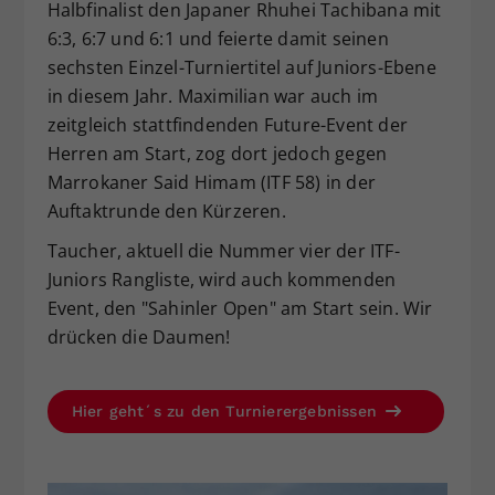
Halbfinalist den Japaner Rhuhei Tachibana mit
Dieser Wert speichert Ihre Consent-
6:3, 6:7 und 6:1 und feierte damit seinen
Einstellungen. Unter anderem eine
sechsten Einzel-Turniertitel auf Juniors-Ebene
zufällig generierte ID, für die
in diesem Jahr. Maximilian war auch im
Zweck
historische Speicherung Ihrer
zeitgleich stattfindenden Future-Event der
vorgenommen Einstellungen, falls der
Webseiten-Betreiber dies eingestellt
Herren am Start, zog dort jedoch gegen
hat.
Marrokaner Said Himam (ITF 58) in der
Auftaktrunde den Kürzeren.
Taucher, aktuell die Nummer vier der ITF-
Juniors Rangliste, wird auch kommenden
Event, den "Sahinler Open" am Start sein. Wir
drücken die Daumen!
Hier geht´s zu den Turnierergebnissen