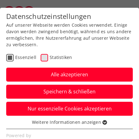
Zurück zur Newsübersicht
Datenschutzeinstellungen
Wiener Tennisverband
Auf unserer Webseite werden Cookies verwendet. Einige
davon werden zwingend benötigt, während es uns andere
ermöglichen, Ihre Nutzererfahrung auf unserer Webseite
zu verbessern.
Rollstuhltennis
Inklusion
Turniere
Essenziell
Statistiken
Belek Open: Turniersieg
für Taucher in Antalya
Alle akzeptieren
Während das Turnierjahr langsam in die
Speichern & schließen
Zielgerade einbiegt, spielt ÖTV-Youngster
Taucher groß auf.
Nur essenzielle Cookies akzeptieren
Verfasst von: Stefan Schuh, 04.12.2023
Weitere Informationen anzeigen
Essenziell
Essenzielle Cookies werden für grundlegende
Powered by