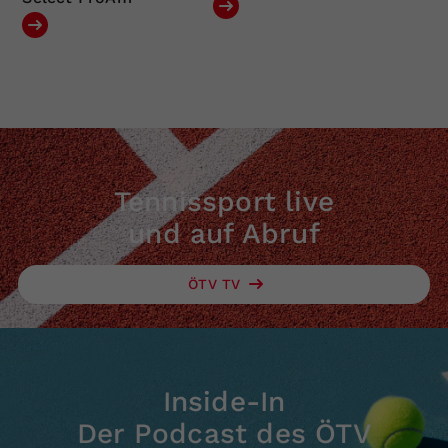
Tennissport live
und auf Abruf
ÖTV TV
Inside-In
Der Podcast des ÖTV