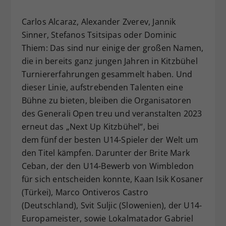
Dieser Wert speichert Ihre Consent-
Carlos Alcaraz, Alexander Zverev, Jannik
Einstellungen. Unter anderem eine
Sinner, Stefanos Tsitsipas oder Dominic
zufällig generierte ID, für die
Zweck
historische Speicherung Ihrer
Thiem: Das sind nur einige der großen Namen,
vorgenommen Einstellungen, falls der
die in bereits ganz jungen Jahren in Kitzbühel
Webseiten-Betreiber dies eingestellt
Turniererfahrungen gesammelt haben. Und
hat.
dieser Linie, aufstrebenden Talenten eine
Bühne zu bieten, bleiben die Organisatoren
des Generali Open treu und veranstalten 2023
erneut das „Next Up Kitzbühel“, bei
dem fünf der besten U14-Spieler der Welt um
den Titel kämpfen. Darunter der Brite Mark
Ceban, der den U14-Bewerb von Wimbledon
für sich entscheiden konnte, Kaan Isik Kosaner
(Türkei), Marco Ontiveros Castro
(Deutschland), Svit Suljic (Slowenien), der U14-
Europameister, sowie Lokalmatador Gabriel