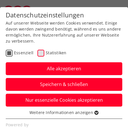
Zurück zur Newsübersicht
Datenschutzeinstellungen
Wiener Tennisverband
Auf unserer Webseite werden Cookies verwendet. Einige
davon werden zwingend benötigt, während es uns andere
ermöglichen, Ihre Nutzererfahrung auf unserer Webseite
zu verbessern.
Turniere
Kids & Jugend
ATP
Essenziell
Statistiken
Next Up Kitzbühel: Die
Zukunft des Tennissports
Alle akzeptieren
beim Generali Open
Speichern & schließen
Nach der erfolgreichen Premiere 2022
Nur essenzielle Cookies akzeptieren
küren auch heuer fünf hochtalentierte
Jugendliche einen Champion.
Weitere Informationen anzeigen
Essenziell
Verfasst von: Presseaussendung / Redaktion, 03.08.2023
Essenzielle Cookies werden für grundlegende
Powered by