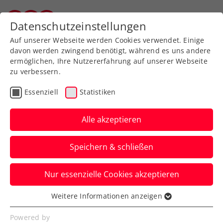
Zurück zur Newsübersicht
Datenschutzeinstellungen
Wiener Tennisverband
Auf unserer Webseite werden Cookies verwendet. Einige
davon werden zwingend benötigt, während es uns andere
ermöglichen, Ihre Nutzererfahrung auf unserer Webseite
zu verbessern.
Turniere
Essenziell
Statistiken
Generali Open Kitzbühel:
„Miso-Mania“ geht weiter
Alle akzeptieren
– Misolic sensationell im
Speichern & schließen
Finale
Nur essenzielle Cookies akzeptieren
Der ÖTV-Senkrechtstarter gewinnt auch
das am Freitagabend wegen Regens
Weitere Informationen anzeigen
Essenziell
abgebrochene Halbfinale.
Essenzielle Cookies werden für grundlegende
Powered by