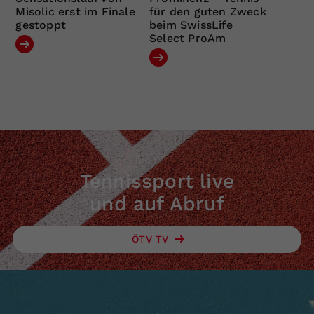
Misolic erst im Finale
für den guten Zweck
gestoppt
beim SwissLife
Select ProAm
Tennissport live
und auf Abruf
ÖTV TV