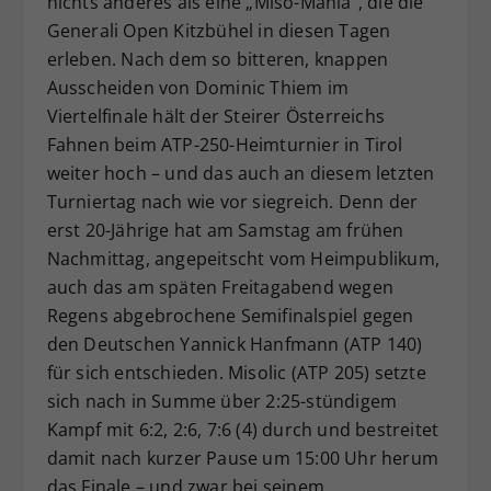
nichts anderes als eine „Miso-Mania“, die die
Dieser Wert speichert Ihre Consent-
Generali Open Kitzbühel in diesen Tagen
Einstellungen. Unter anderem eine
erleben. Nach dem so bitteren, knappen
zufällig generierte ID, für die
Ausscheiden von Dominic Thiem im
Zweck
historische Speicherung Ihrer
Viertelfinale hält der Steirer Österreichs
vorgenommen Einstellungen, falls der
Fahnen beim ATP-250-Heimturnier in Tirol
Webseiten-Betreiber dies eingestellt
hat.
weiter hoch – und das auch an diesem letzten
Turniertag nach wie vor siegreich. Denn der
erst 20-Jährige hat am Samstag am frühen
Nachmittag, angepeitscht vom Heimpublikum,
auch das am späten Freitagabend wegen
Regens abgebrochene Semifinalspiel gegen
den Deutschen Yannick Hanfmann (ATP 140)
für sich entschieden. Misolic (ATP 205) setzte
sich nach in Summe über 2:25-stündigem
Kampf mit 6:2, 2:6, 7:6 (4) durch und bestreitet
damit nach kurzer Pause um 15:00 Uhr herum
das Finale – und zwar bei seinem