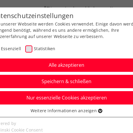
ÖTV
Landesverbände
News
tenschutzeinstellungen
 unserer Webseite werden Cookies verwendet. Einige davon wer
Ausbildung
Services
Über uns
ngend benötigt, während es uns andere ermöglichen, Ihre
zererfahrung auf unserer Webseite zu verbessern.
Essenziell
Statistiken
Alle akzeptieren
Speichern & schließen
Nur essenzielle Cookies akzeptieren
: Taucher kürt sich
Weitere Informationen anzeigen
ssenziell
ppelweltmeister
senzielle Cookies werden für grundlegende Funktionen der
ered by
bseite benötigt. Dadurch ist gewährleistet, dass die Webseite
linski Cookie Consent