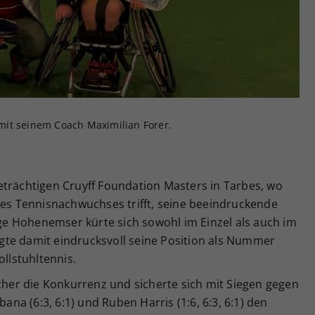
Zweck
generierte ID, für die historische Speicherung
Ihrer vorgenommen Einstellungen, falls der
Webseiten-Betreiber dies eingestellt hat.
mit seinem Coach Maximilian Forer.
eträchtigen Cruyff Foundation Masters in Tarbes, wo
des Tennisnachwuchses trifft, seine beeindruckende
rige Hohenemser kürte sich sowohl im Einzel als auch im
te damit eindrucksvoll seine Position als Nummer
ollstuhltennis.
er die Konkurrenz und sicherte sich mit Siegen gegen
bana (6:3, 6:1) und Ruben Harris (1:6, 6:3, 6:1) den