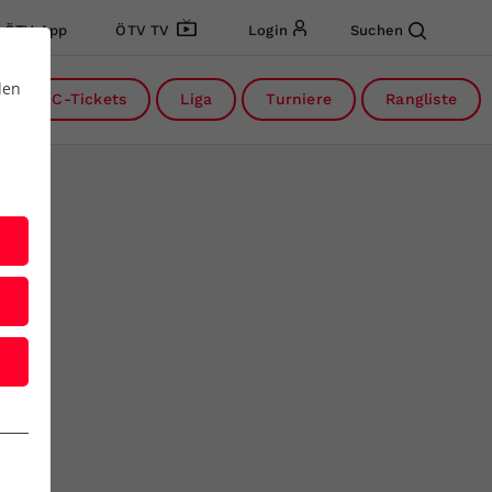
ÖTV App
ÖTV TV
Login
Suchen
den
DC-Tickets
Liga
Turniere
Rangliste