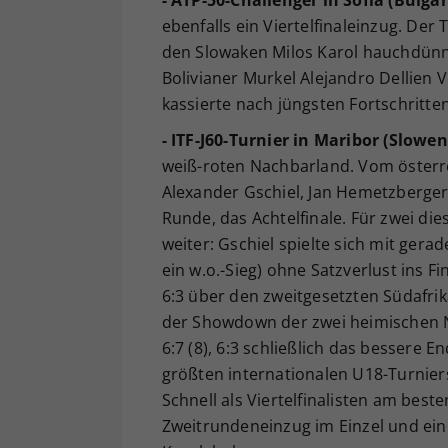
ebenfalls ein Viertelfinaleinzug. Der 
den Slowaken Milos Karol hauchdünn m
Bolivianer Murkel Alejandro Dellien Ve
kassierte nach jüngsten Fortschritte
- ITF-J60-Turnier in Maribor (Slowen
weiß-roten Nachbarland. Vom österr
Alexander Gschiel, Jan Hemetzberger,
Runde, das Achtelfinale. Für zwei die
weiter: Gschiel spielte sich mit ger
ein w.o.-Sieg) ohne Satzverlust ins Fi
6:3 über den zweitgesetzten Südafri
der Showdown der zwei heimischen Na
6:7 (8), 6:3 schließlich das bessere E
größten internationalen U18-Turnier
Schnell als Viertelfinalisten am best
Zweitrundeneinzug im Einzel und ein