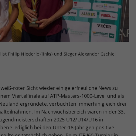
Zweck
generierte ID, für die historische Speicherung
Ihrer vorgenommen Einstellungen, falls der
Webseiten-Betreiber dies eingestellt hat.
list Philip Niederle (links) und Sieger Alexander Gschiel
eiß-roter Sicht wieder einige erfreuliche News zu
nem Viertelfinale auf ATP-Masters-1000-Level und als
euland ergründete, verbuchten immerhin gleich drei
nalteilnahmen. Im Nachwuchsbereich waren in der 33.
Jugendmeisterschaften 2025 U12/U14/U16 in
bene lediglich bei den Unter-18-Jährigen positive
sollte es tatsächlich geben. Beim ITF-J60-Turnier in