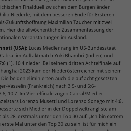
ichischen Finalduell zwischen dem Burgenländer
ilip Niederle, mit dem besseren Ende für Ersteren.
nis-Zukunftshoffnung Maximilian Taucher mit zwei
den. Hier die allwöchentliche Zusammenfassung der
nationalen Veranstaltungen im Ausland.
nnati (USA):
Lucas Miedler rang im US-Bundesstaat
Cabral im Auftaktmatch Yuki Bhambri (Indien) und
6 (1), 10:4 nieder. Bei seinem dritten Achtelfinale auf
Shanghai 2023 kam der Niederösterreicher mit seinem
 Die beiden eliminierten auch die auf acht gesetzten
-Vasselin (Frankreich) nach 3:5- und 5:6-
6, 10:7. Im Viertelfinale zogen Cabral/Miedler
Einzelstars Lorenzo Musetti und Lorenzo Sonego mit 4:6,
esserte sich Miedler in der Doppelweltrangliste am
als 28. erstmals unter den Top 30 auf. „Ich bin extrem
 erste Mal unter den Top 30 zu sein, ist für mich ein