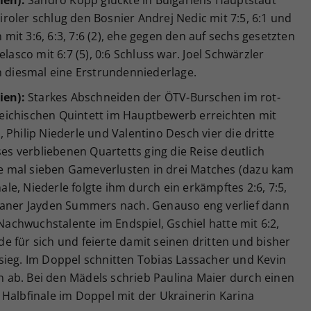
Tiroler schlug den Bosnier Andrej Nedic mit 7:5, 6:1 und
it 3:6, 6:3, 7:6 (2), ehe gegen den auf sechs gesetzten
lasco mit 6:7 (5), 0:6 Schluss war. Joel Schwärzler
n diesmal eine Erstrundenniederlage.
ien):
Starkes Abschneiden der ÖTV-Burschen im rot-
eichischen Quintett im Hauptbewerb erreichten mit
 Philip Niederle und Valentino Desch vier die dritte
ses verbliebenen Quartetts ging die Reise deutlich
ade mal sieben Gameverlusten in drei Matches (dazu kam
nale, Niederle folgte ihm durch ein erkämpftes 2:6, 7:5,
kaner Jayden Summers nach. Genauso eng verlief dann
chwuchstalente im Endspiel, Gschiel hatte mit 6:2,
nde für sich und feierte damit seinen dritten und bisher
sieg. Im Doppel schnitten Tobias Lassacher und Kevin
en ab. Bei den Mädels schrieb Paulina Maier durch einen
 Halbfinale im Doppel mit der Ukrainerin Karina