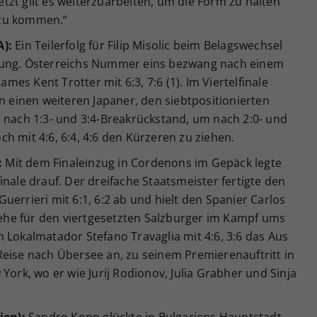
Jetzt gilt es weiterzuarbeiten, um die Form zu halten
 zu kommen.“
A):
Ein Teilerfolg für Filip Misolic beim Belagswechsel
tung. Österreichs Nummer eins bezwang nach einem
ames Kent Trotter mit 6:3, 7:6 (1). Im Viertelfinale
en einen weiteren Japaner, den siebtpositionierten
z nach 1:3- und 3:4-Breakrückstand, um nach 2:0- und
h mit 4:6, 6:4, 4:6 den Kürzeren zu ziehen.
:
Mit dem Finaleinzug in Cordenons im Gepäck legte
inale drauf. Der dreifache Staatsmeister fertigte den
uerrieri mit 6:1, 6:2 ab und hielt den Spanier Carlos
, ehe für den viertgesetzten Salzburger im Kampf ums
 Lokalmatador Stefano Travaglia mit 4:6, 3:6 das Aus
Reise nach Übersee an, zu seinem Premierenauftritt in
York, wo er wie Jurij Rodionov, Julia Grabher und Sinja
ien):
Sandro Kopp glückte in Bulgariens Hauptstadt