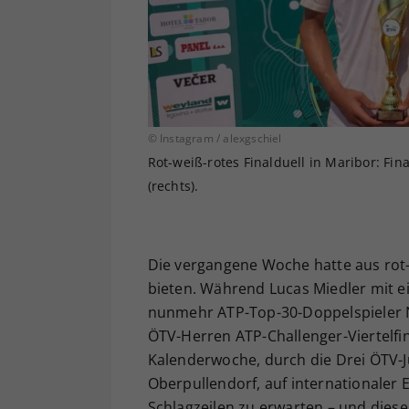
© Instagram / alexgschiel
Rot-weiß-rotes Finalduell in Maribor: Fina
(rechts).
Die vergangene Woche hatte aus rot-w
bieten. Während Lucas Miedler mit ei
nunmehr ATP-Top-30-Doppelspieler N
ÖTV-Herren ATP-Challenger-Viertelfi
Kalenderwoche, durch die Drei ÖTV-
Oberpullendorf, auf internationaler E
Schlagzeilen zu erwarten – und diese 