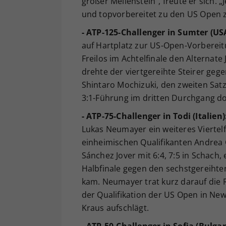
großer Meilenstein“, freute er sich. „
und topvorbereitet zu den US Open
- ATP-125-Challenger in Sumter (US
auf Hartplatz zur US-Open-Vorberei
Freilos im Achtelfinale den Alternate J
drehte der viertgereihte Steirer geg
Shintaro Mochizuki, den zweiten Sat
3:1-Führung im dritten Durchgang doc
- ATP-75-Challenger in Todi (Italien)
Lukas Neumayer ein weiteres Viertelf
einheimischen Qualifikanten Andrea G
Sánchez Jover mit 6:4, 7:5 in Schach
Halbfinale gegen den sechstgereihten
kam. Neumayer trat kurz darauf die 
der Qualifikation der US Open in New 
Kraus aufschlägt.
- ATP-50-Challenger in Sofia (Bulgar