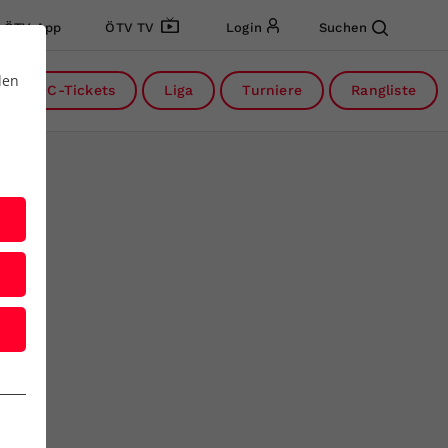
ÖTV App
ÖTV TV
Login
Suchen
den
DC-Tickets
Liga
Turniere
Rangliste