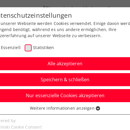
ÖTV
Landesverbände
News
tenschutzeinstellungen
 unserer Webseite werden Cookies verwendet. Einige davon wer
Ausbildung
Services
Über uns
ngend benötigt, während es uns andere ermöglichen, Ihre
zererfahrung auf unserer Webseite zu verbessern.
Essenziell
Statistiken
Alle akzeptieren
Speichern & schließen
 Jugend
Senioren
Nur essenzielle Cookies akzeptieren
 Neuland für Miedler,
Weitere Informationen anzeigen
ssenziell
inale an Gschiel
senzielle Cookies werden für grundlegende Funktionen der
ered by
bseite benötigt. Dadurch ist gewährleistet, dass die Webseite
linski Cookie Consent