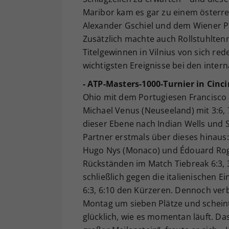
Maribor kam es gar zu einem österre
Alexander Gschiel und dem Wiener Ph
Zusätzlich machte auch Rollstuhlten
Titelgewinnen in Vilnius von sich re
wichtigsten Ereignisse bei den inter
- ATP-Masters-1000-Turnier in Cinci
Ohio mit dem Portugiesen Francisco 
Michael Venus (Neuseeland) mit 3:6, 7:
dieser Ebene nach Indian Wells und 
Partner erstmals über dieses hinaus:
Hugo Nys (Monaco) und Édouard Roger
Rückständen im Match Tiebreak 6:3, 3:
schließlich gegen die italienischen 
6:3, 6:10 den Kürzeren. Dennoch verb
Montag um sieben Plätze und scheint 
glücklich, wie es momentan läuft. Das