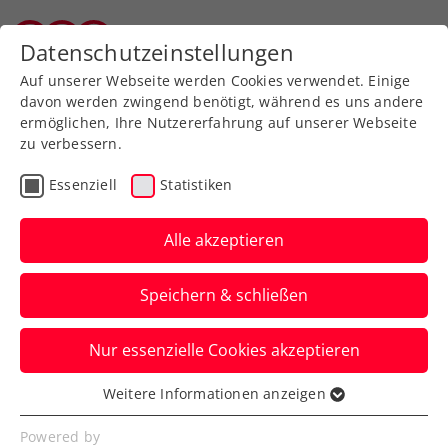
Zurück zur Newsübersicht
Datenschutzeinstellungen
Wiener Tennisverband
Auf unserer Webseite werden Cookies verwendet. Einige
davon werden zwingend benötigt, während es uns andere
ermöglichen, Ihre Nutzererfahrung auf unserer Webseite
zu verbessern.
Rollstuhltennis
Inklusion
Essenziell
Statistiken
Allgemeine Klasse
Turniere
Alle akzeptieren
Topfinale Rodionov gegen
Speichern & schließen
Misolic bei win2day ÖTV-
Staatsmeisterschaften
Nur essenzielle Cookies akzeptieren
Bei den Damen kommt’s zum Duell der
Weitere Informationen anzeigen
Essenziell
befreundeten Salzburgerinnen Arabella
Essenzielle Cookies werden für grundlegende
Powered by
Koller und Betina Stummer.