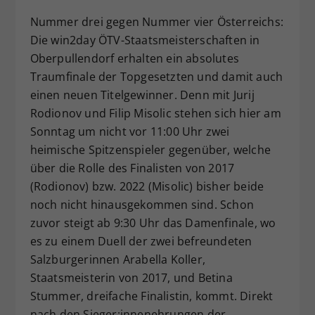
Dieser Wert speichert Ihre Consent-
Nummer drei gegen Nummer vier Österreichs:
Einstellungen. Unter anderem eine
Die win2day ÖTV-Staatsmeisterschaften in
zufällig generierte ID, für die
Oberpullendorf erhalten ein absolutes
Zweck
historische Speicherung Ihrer
Traumfinale der Topgesetzten und damit auch
vorgenommen Einstellungen, falls der
einen neuen Titelgewinner. Denn mit Jurij
Webseiten-Betreiber dies eingestellt
hat.
Rodionov und Filip Misolic stehen sich hier am
Sonntag um nicht vor 11:00 Uhr zwei
heimische Spitzenspieler gegenüber, welche
über die Rolle des Finalisten von 2017
(Rodionov) bzw. 2022 (Misolic) bisher beide
noch nicht hinausgekommen sind. Schon
zuvor steigt ab 9:30 Uhr das Damenfinale, wo
es zu einem Duell der zwei befreundeten
Salzburgerinnen Arabella Koller,
Staatsmeisterin von 2017, und Betina
Stummer, dreifache Finalistin, kommt. Direkt
nach den Sieger:innenehrungen der