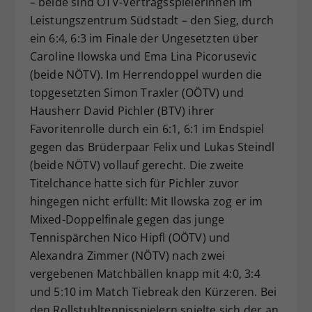
– beide sind ÖTV-Vertragsspielerinnen im
Leistungszentrum Südstadt – den Sieg, durch
ein 6:4, 6:3 im Finale der Ungesetzten über
Caroline Ilowska und Ema Lina Picorusevic
(beide NÖTV). Im Herrendoppel wurden die
topgesetzten Simon Traxler (OÖTV) und
Hausherr David Pichler (BTV) ihrer
Favoritenrolle durch ein 6:1, 6:1 im Endspiel
gegen das Brüderpaar Felix und Lukas Steindl
(beide NÖTV) vollauf gerecht. Die zweite
Titelchance hatte sich für Pichler zuvor
hingegen nicht erfüllt: Mit Ilowska zog er im
Mixed-Doppelfinale gegen das junge
Tennispärchen Nico Hipfl (OÖTV) und
Alexandra Zimmer (NÖTV) nach zwei
vergebenen Matchbällen knapp mit 4:0, 3:4
und 5:10 im Match Tiebreak den Kürzeren. Bei
den Rollstuhltennisspielern spielte sich der an