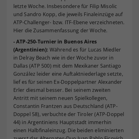
letzte Woche. Insbesondere für Filip Misolic
Dieser Wert speichert Ihre Consent-
und Sandro Kopp, die jeweils Finaleinzüge auf
Einstellungen. Unter anderem eine
zufällig generierte ID, für die
ATP-Challenger- bzw. ITF-Ebene verzeichneten.
Zweck
historische Speicherung Ihrer
Hier die Zusammenfassung der Woche.
vorgenommen Einstellungen, falls der
- ATP-250-Turnier in Buenos Aires
Webseiten-Betreiber dies eingestellt
hat.
(Argentinien):
Während es für Lucas Miedler
in Delray Beach wie in der Woche zuvor in
Dallas (ATP 500) mit dem Mexikaner Santiago
González leider eine Auftaktniederlage setzte,
lief es für seinen Ex-Doppelpartner Alexander
Erler diesmal besser. Bei seinem zweiten
Antritt mit seinem neuen Spielkollegen,
Constantin Frantzen aus Deutschland (ATP-
Doppel 58), verbuchte der Tiroler (ATP-Doppel
44) in Argentiniens Hauptstadt immerhin
einen Halbfinaleinzug. Die beiden eliminierten
zuerst das Alternates-Duo Juan Pablo Ficovich