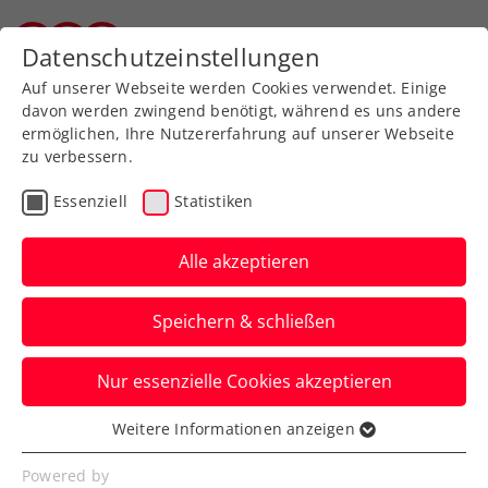
Zurück zur Newsübersicht
Datenschutzeinstellungen
Wiener Tennisverband
Auf unserer Webseite werden Cookies verwendet. Einige
davon werden zwingend benötigt, während es uns andere
ermöglichen, Ihre Nutzererfahrung auf unserer Webseite
zu verbessern.
ATP
ITF
Turniere
Kids & Jugend
Essenziell
Statistiken
ATP-Challenger Teneriffa:
Misolic erst von Ex-Top-
Alle akzeptieren
10-Mann gestoppt
Speichern & schließen
Auch Sandro Kopp verbucht beim ITF-
Nur essenzielle Cookies akzeptieren
M25-Event in Vila Real de Santo António
einen Finaleinzug.
Weitere Informationen anzeigen
Essenziell
Verfasst von: Manuel Wachta, 16.02.2025
Essenzielle Cookies werden für grundlegende
Powered by