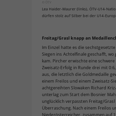
© ÖTV
Lea Haider-Maurer (links), ÖTV-U14-Nation
dürfen stolz auf Silber bei der U14-Europ
Freitag/Grasl knapp an Medaillenc
Im Einzel hatte es die sechstgesetzt
Siegen ins Achtelfinale geschafft, wo
kam. Pircher erwischte eine schwere
Zweisatz-Erfolg in Runde drei mit 0:6
aus, die letztlich die Goldmedaille g
einem Freilos und einem Zweisatz-Sie
achtgereihten Slowaken Richard Kriza
unterlag zum Start dem Bosnier Mahir
unglücklich verpassten Freitag/Gras
Überraschung. Nach einem Freilos un
Niederösterreicher, zusammen auf 15