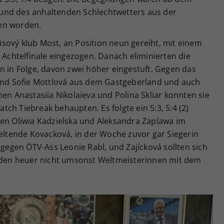
fgrund des anhaltenden Schlechtwetters aus der
en worden.
sový klub Most, an Position neun gereiht, mit einem
s Achtelfinale eingezogen. Danach eliminierten die
n in Folge, davon zwei höher eingestuft. Gegen das
d Sofie Mottlová aus dem Gastgeberland und auch
nen Anastasiia Nikolaieva und Polina Skliar konnten sie
Match Tiebreak behaupten. Es folgte ein 5:3, 5:4 (2)
nen Oliwia Kadzielska und Aleksandra Zaplawa im
geltende Kovacková, in der Woche zuvor gar Siegerin
 gegen ÖTV-Ass Leonie Rabl, und Zajícková sollten sich
urden heuer nicht umsonst Weltmeisterinnen mit dem