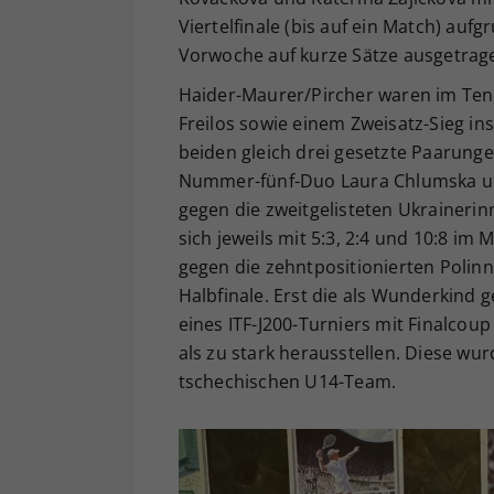
Viertelfinale (bis auf ein Match) au
Vorwoche auf kurze Sätze ausgetrag
Haider-Maurer/Pircher waren im Teni
Freilos sowie einem Zweisatz-Sieg in
beiden gleich drei gesetzte Paarunge
Nummer-fünf-Duo Laura Chlumska un
gegen die zweitgelisteten Ukrainerin
sich jeweils mit 5:3, 2:4 und 10:8 im 
gegen die zehntpositionierten Polin
Halbfinale. Erst die als Wunderkind 
eines ITF-J200-Turniers mit Finalcoup
als zu stark herausstellen. Diese w
tschechischen U14-Team.