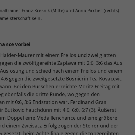
altrainer Franz Kresnik (Mitte) und Anna Pircher (rechts)
ameisterschaft sein.
hance vorbei
e Haider-Maurer mit einem Freilos und zwei glatten
 gegen die zwölftgereihte Zaplawa mit 2:6, 3:6 das Aus
 Auslosung und schied nach einem Freilos und einem
, 4:6 gegen die zweitgesetzte Bosnierin Tea Kovacevic
ewann. Bei den Burschen erreichte Moritz Freitag mit
g ebenfalls die dritte Runde, wo gegen den
n mit 0:6, 3:6 Endstation war. Ferdinand Grasl
 Butkovic hauchdünn mit 4:6, 6:0, 6:7 (3). Äußerst
l im Doppel eine Medaillenchance und eine größere
d einem Zweisatz-Erfolg zogen der Steirer und der
 gesetzt, beim Achtelfinale gegen die topgereihten