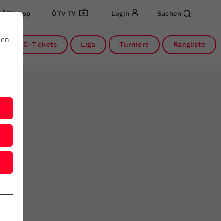
ÖTV App
ÖTV TV
Login
Suchen
den
DC-Tickets
Liga
Turniere
Rangliste