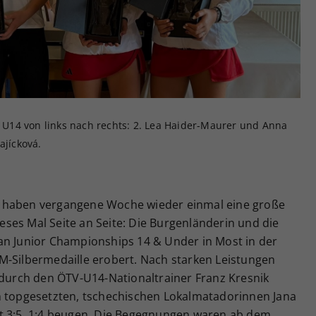
Zweck
generierte ID, für die historische Speicherung
Ihrer vorgenommen Einstellungen, falls der
Webseiten-Betreiber dies eingestellt hat.
U14 von links nach rechts: 2. Lea Haider-Maurer und Anna
ajícková.
 haben vergangene Woche wieder einmal eine große
ses Mal Seite an Seite: Die Burgenländerin und die
an Junior Championships 14 & Under in Most in der
M-Silbermedaille erobert. Nach starken Leistungen
 durch den ÖTV-U14-Nationaltrainer Franz Kresnik
n topgesetzten, tschechischen Lokalmatadorinnen Jana
t 3:5, 1:4 beugen. Die Begegnungen waren ab dem