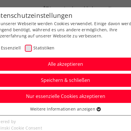
ÖTV
Landesverbände
News
tenschutzeinstellungen
 unserer Webseite werden Cookies verwendet. Einige davon wer
Ausbildung
Services
Über uns
ngend benötigt, während es uns andere ermöglichen, Ihre
zererfahrung auf unserer Webseite zu verbessern.
Essenziell
Statistiken
Alle akzeptieren
Speichern & schließen
Nur essenzielle Cookies akzeptieren
-Maurer/Pircher
Weitere Informationen anzeigen
ssenziell
t Silbermedaille
senzielle Cookies werden für grundlegende Funktionen der
ered by
bseite benötigt. Dadurch ist gewährleistet, dass die Webseite
linski Cookie Consent