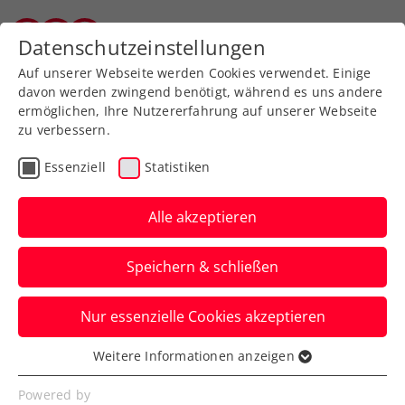
Zurück zur Newsübersicht
Datenschutzeinstellungen
Wiener Tennisverband
Auf unserer Webseite werden Cookies verwendet. Einige
davon werden zwingend benötigt, während es uns andere
ermöglichen, Ihre Nutzererfahrung auf unserer Webseite
zu verbessern.
Allgemeine Klasse
Turniere
Essenziell
Statistiken
win2day ÖTV-
Staatsmeisterschaften:
Alle akzeptieren
Melzer, Pichler & Co.
Speichern & schließen
eröffnen Hauptfeld
Nur essenzielle Cookies akzeptieren
Die zwei ATP-Top-600-Spieler und viele
weitere Spitzenspieler:innen starten am
Weitere Informationen anzeigen
Essenziell
Mittwoch ins Turnier.
Essenzielle Cookies werden für grundlegende
Powered by