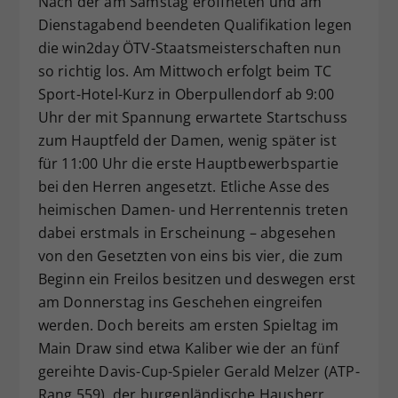
Nach der am Samstag eröffneten und am
Dieser Wert speichert Ihre Consent-
Dienstagabend beendeten Qualifikation legen
Einstellungen. Unter anderem eine
die win2day ÖTV-Staatsmeisterschaften nun
zufällig generierte ID, für die
so richtig los. Am Mittwoch erfolgt beim TC
Zweck
historische Speicherung Ihrer
Sport-Hotel-Kurz in Oberpullendorf ab 9:00
vorgenommen Einstellungen, falls der
Uhr der mit Spannung erwartete Startschuss
Webseiten-Betreiber dies eingestellt
hat.
zum Hauptfeld der Damen, wenig später ist
für 11:00 Uhr die erste Hauptbewerbspartie
bei den Herren angesetzt. Etliche Asse des
heimischen Damen- und Herrentennis treten
dabei erstmals in Erscheinung – abgesehen
von den Gesetzten von eins bis vier, die zum
Beginn ein Freilos besitzen und deswegen erst
am Donnerstag ins Geschehen eingreifen
werden. Doch bereits am ersten Spieltag im
Main Draw sind etwa Kaliber wie der an fünf
gereihte Davis-Cup-Spieler Gerald Melzer (ATP-
Rang 559), der burgenländische Hausherr