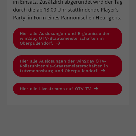
im Einsatz. Zusätzlich abgerundet wird der Tag
durch die ab 18:00 Uhr stattfindende Player’s
Party, in Form eines Pannonischen Heurigens.
Hier alle Auslosungen und Ergebnisse der
win2day ÖTV-Staatsmeisterschaften in
Oberpullendorf.
Hier alle Auslosungen der win2day ÖTV-
Rollstuhltennis-Staatsmeisterschaften in
Lutzmannsburg und Oberpullendorf.
Hier alle Livestreams auf ÖTV TV.