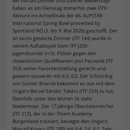
Mit Florian Zimmer und Gabriel Niedermayr
Dieser Wert speichert Ihre Consent-
haben es am Dienstag immerhin zwei ÖTV-
Einstellungen. Unter anderem eine
Akteure ins Achtelfinale der 46. ALPSTAR
zufällig generierte ID, für die
International Spring Bowl presented by
Zweck
historische Speicherung Ihrer
Sportland NÖ (3. bis 9. Mai 2026) geschafft. Der
vorgenommen Einstellungen, falls der
an sechs gesetzte Zimmer (ITF 144) wurde in
Webseiten-Betreiber dies eingestellt
hat.
seinem Auftaktspiel beim ITF-J200-
Jugendturnier in St. Pölten gegen den
slowenischen Qualifikanten Jost Pecovnik (ITF
353) seiner Favoritenstellung gerecht und
gewann souverän mit 6:3, 6:2. Der Schützling
von Günter Bresnik bekommt es nun mit dem
Ungarn Bercel Sándor Takács (ITF 259) zu tun.
Ebenfalls unter den letzten 16 steht
Niedermayr. Der 17-jährige Oberösterreicher
(ITF 213), der in der Thiem Academy
Burgenland trainiert, besiegte den Ungarn
Marcell Kovacs (ITF 188) mit 6:4, 2:6, 6:1. Sein