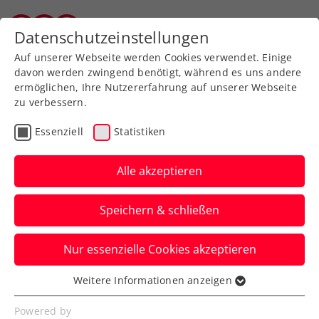
Zurück zur Newsübersicht
Datenschutzeinstellungen
Wiener Tennisverband
Auf unserer Webseite werden Cookies verwendet. Einige
davon werden zwingend benötigt, während es uns andere
ermöglichen, Ihre Nutzererfahrung auf unserer Webseite
zu verbessern.
ITF
Turniere
Kids & Jugend
Essenziell
Statistiken
46. ALPSTAR
International Spring Bowl
Alle akzeptieren
presented by Sportland
Speichern & schließen
NÖ: Duo weiter
Nur essenzielle Cookies akzeptieren
Das rot-weiß-rote Kontingent beim ITF-
J200-Heimturnier in St. Pölten reduziert
Weitere Informationen anzeigen
Essenziell
sich leider deutlich.
Essenzielle Cookies werden für grundlegende
Powered by