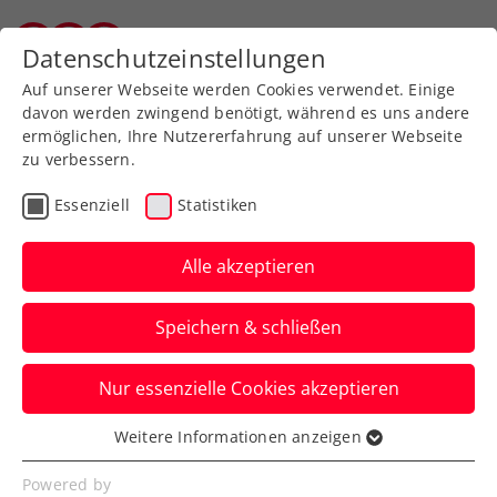
Zurück zur Newsübersicht
Datenschutzeinstellungen
Wiener Tennisverband
Auf unserer Webseite werden Cookies verwendet. Einige
davon werden zwingend benötigt, während es uns andere
ermöglichen, Ihre Nutzererfahrung auf unserer Webseite
zu verbessern.
ITF
Turniere
Kids & Jugend
Essenziell
Statistiken
45. International Spring
Bowl: Behrmann erneut
Alle akzeptieren
im Finale gestoppt
Speichern & schließen
Wie letzte Woche in Villach verpasst das
Nur essenzielle Cookies akzeptieren
ÖTV-Talent beim ITF-Jugendturnier in St.
Pölten nur knapp den Titel.
Weitere Informationen anzeigen
Essenziell
Verfasst von: Presseaussendung / Redaktion, 11.05.2025
Essenzielle Cookies werden für grundlegende
Powered by