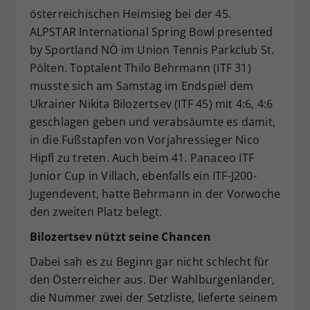
österreichischen Heimsieg bei der 45.
Dieser Wert speichert Ihre Consent-
ALPSTAR International Spring Bowl presented
Einstellungen. Unter anderem eine
zufällig generierte ID, für die
by Sportland NÖ im Union Tennis Parkclub St.
Zweck
historische Speicherung Ihrer
Pölten. Toptalent Thilo Behrmann (ITF 31)
vorgenommen Einstellungen, falls der
musste sich am Samstag im Endspiel dem
Webseiten-Betreiber dies eingestellt
Ukrainer Nikita Bilozertsev (ITF 45) mit 4:6, 4:6
hat.
geschlagen geben und verabsäumte es damit,
in die Fußstapfen von Vorjahressieger Nico
Hipfl zu treten. Auch beim 41. Panaceo ITF
Junior Cup in Villach, ebenfalls ein ITF-J200-
Jugendevent, hatte Behrmann in der Vorwoche
den zweiten Platz belegt.
Bilozertsev nützt seine Chancen
Dabei sah es zu Beginn gar nicht schlecht für
den Österreicher aus. Der Wahlburgenländer,
die Nummer zwei der Setzliste, lieferte seinem