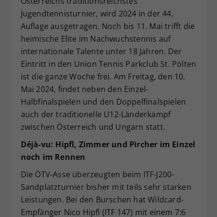
Österreichs traditionsreichstes
Dieser Wert speichert Ihre Consent-
Jugendtennisturnier, wird 2024 in der 44.
Einstellungen. Unter anderem eine
Auflage ausgetragen. Noch bis 11. Mai trifft die
zufällig generierte ID, für die
heimische Elite im Nachwuchstennis auf
Zweck
historische Speicherung Ihrer
internationale Talente unter 18 Jahren. Der
vorgenommen Einstellungen, falls der
Eintritt in den Union Tennis Parkclub St. Pölten
Webseiten-Betreiber dies eingestellt
hat.
ist die ganze Woche frei. Am Freitag, den 10.
Mai 2024, findet neben den Einzel-
Halbfinalspielen und den Doppelfinalspielen
auch der traditionelle U12-Länderkampf
zwischen Österreich und Ungarn statt.
Déjà-vu: Hipfl, Zimmer und Pircher im Einzel
noch im Rennen
Die ÖTV-Asse überzeugten beim ITF-J200-
Sandplatzturnier bisher mit teils sehr starken
Leistungen. Bei den Burschen hat Wildcard-
Empfänger Nico Hipfl (ITF 147) mit einem 7:6