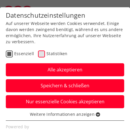
Zurück zur Newsübersicht
Datenschutzeinstellungen
Wiener Tennisverband
Auf unserer Webseite werden Cookies verwendet. Einige
davon werden zwingend benötigt, während es uns andere
ermöglichen, Ihre Nutzererfahrung auf unserer Webseite
zu verbessern.
Turniere
Kids & Jugend
ITF
Essenziell
Statistiken
ALPSTAR 44.
International Spring
Alle akzeptieren
Bowl: Starke Leistungen
Speichern & schließen
der ÖTV-Asse
Nur essenzielle Cookies akzeptieren
Alexandra Zimmer und Anna Pircher
duellieren sich beim ITF-Jugendturnier in
Weitere Informationen anzeigen
Essenziell
St. Pölten gar ums Halbfinale.
Essenzielle Cookies werden für grundlegende
Powered by