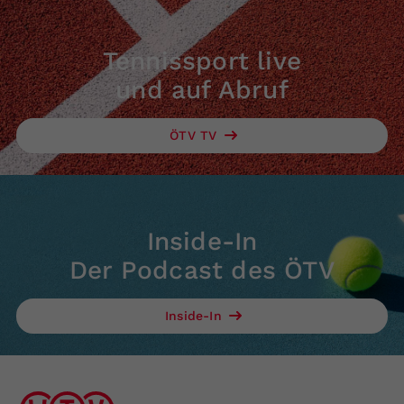
Tennissport live
und auf Abruf
ÖTV TV
Inside-In
Der Podcast des ÖTV
Inside-In