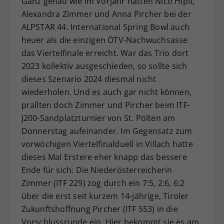
Ganz genau wie im Vorjahr hatten Nico Hipfl,
Dieser Wert speichert Ihre Consent-
Alexandra Zimmer und Anna Pircher bei der
Einstellungen. Unter anderem eine
ALPSTAR 44. International Spring Bowl auch
zufällig generierte ID, für die
heuer als die einzigen ÖTV-Nachwuchsasse
Zweck
historische Speicherung Ihrer
das Viertelfinale erreicht. War das Trio dort
vorgenommen Einstellungen, falls der
2023 kollektiv ausgeschieden, so sollte sich
Webseiten-Betreiber dies eingestellt
hat.
dieses Szenario 2024 diesmal nicht
wiederholen. Und es auch gar nicht können,
prallten doch Zimmer und Pircher beim ITF-
J200-Sandplatzturnier von St. Pölten am
Donnerstag aufeinander. Im Gegensatz zum
vorwöchigen Viertelfinalduell in Villach hatte
dieses Mal Erstere eher knapp das bessere
Ende für sich: Die Niederösterreicherin
Zimmer (ITF 229) zog durch ein 7:5, 2:6, 6:2
über die erst seit kurzem 14-jährige, Tiroler
Zukunftshoffnung Pircher (ITF 553) in die
Vorschlussrunde ein. Hier bekommt sie es am