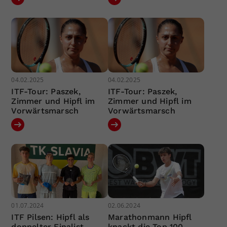
04.02.2025
04.02.2025
ITF-Tour: Paszek,
ITF-Tour: Paszek,
Zimmer und Hipfl im
Zimmer und Hipfl im
Vorwärtsmarsch
Vorwärtsmarsch
01.07.2024
02.06.2024
ITF Pilsen: Hipfl als
Marathonmann Hipfl
doppelter Finalist
knackt die Top 100