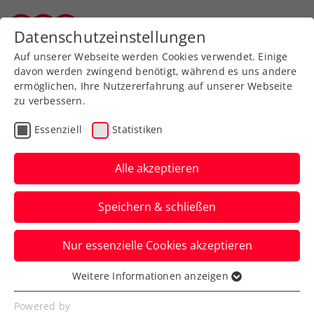
Zurück zur Newsübersicht
Datenschutzeinstellungen
Wiener Tennisverband
Auf unserer Webseite werden Cookies verwendet. Einige
davon werden zwingend benötigt, während es uns andere
ermöglichen, Ihre Nutzererfahrung auf unserer Webseite
zu verbessern.
Turniere
Kids & Jugend
ITF
Essenziell
Statistiken
ALPSTAR 44.
International Spring
Alle akzeptieren
Bowl: Zimmer und Hipfl
Speichern & schließen
kämpfen ums Finale
Nur essenzielle Cookies akzeptieren
Vor NÖTV-Präsidentin Petra Schwarz
gewinnen sie ihre Viertelfinals beim ITF-
Weitere Informationen anzeigen
Essenziell
Jugendturnier in St. Pölten.
Essenzielle Cookies werden für grundlegende
Powered by