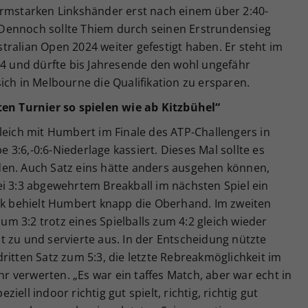
ormstarken Linkshänder erst nach einem über 2:40-
6. Dennoch sollte Thiem durch seinen Erstrundensieg
ralian Open 2024 weiter gefestigt haben. Er steht im
94 und dürfte bis Jahresende den wohl ungefähr
ich in Melbourne die Qualifikation zu ersparen.
ten Turnier so spielen wie ab Kitzbühel“
leich mit Humbert im Finale des ATP-Challengers in
3:6,-0:6-Niederlage kassiert. Dieses Mal sollte es
en. Auch Satz eins hätte anders ausgehen können,
ei 3:3 abgewehrtem Breakball im nächsten Spiel ein
eak behielt Humbert knapp die Oberhand. Im zweiten
 3:2 trotz eines Spielballs zum 4:2 gleich wieder
 zu und servierte aus. In der Entscheidung nützte
ritten Satz zum 5:3, die letzte Rebreakmöglichkeit im
 verwerten. „Es war ein taffes Match, aber war echt in
ell indoor richtig gut spielt, richtig, richtig gut