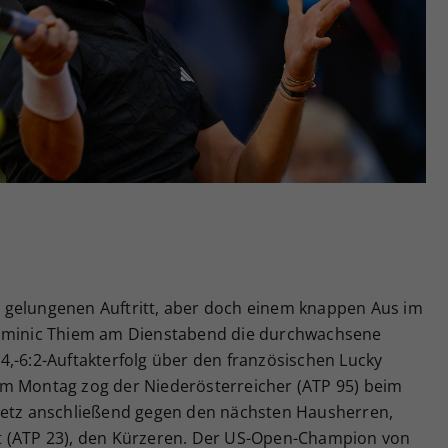
Zweck
generierte ID, für die historische Speicherung
Ihrer vorgenommen Einstellungen, falls der
Webseiten-Betreiber dies eingestellt hat.
 gelungenen Auftritt, aber doch einem knappen Aus im
Dominic Thiem am Dienstabend die durchwachsene
4,-6:2-Auftakterfolg über den französischen Lucky
om Montag zog der Niederösterreicher (ATP 95) beim
 Metz anschließend gegen den nächsten Hausherren,
t (ATP 23), den Kürzeren. Der US-Open-Champion von