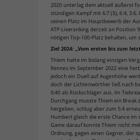
2020 unterlag dem aktuell äußerst f
stündigen Kampf mit 6:7 (5), 6:4, 3:
seinen Platz im Hauptbewerb der Aust
ATP-Liveranking derzeit an Position 
nötigen Top-100-Platz behalten, um s
Ziel 2024: „Vom ersten bis zum letz
Thiem hatte im bislang einzigen Verg
Rennes im September 2022 eine herbe 
jedoch ein Duell auf Augenhöhe werd
doch der Lichtenwörther ließ nach b
0:40 als Rückschläger aus. Im Tiebr
Durchgang musste Thiem ein Break zum
hergeben, schlug aber zum 5:4 erneut
Humbert gleich die erste Chance im d
Game darauf konnte Thiem nicht mehr
Ordnung, gegen einen Gegner, der spezi