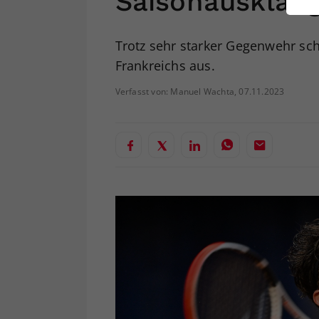
Saisonausklan
ei
Trotz sehr starker Gegenwehr s
Frankreichs aus.
S
Verfasst von: Manuel Wachta, 07.11.2023