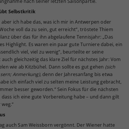
llungnahme nach seiner letzten Saisonpartie.
übt Selbstkritik
r, aber ich habe das, was ich mir in Antwerpen oder
che voll da zu sein, gut erreicht“, tröstete Thiem
ilanz über das für ihn abgelaufene Tennisjahr: „Das
s Highlight. Es waren ein paar gute Turniere dabei, ein
ndlich viel, viel zu wenig“, beurteilte er seine
t auch gleichzeitig das klare Ziel für nächstes Jahr: Vom
ielen wie ab Kitzbühel. Dann sollte es gut gehen
(sich
ssern; Anmerkung),
denn der Jahresanfang bis etwa
e ich einfach viel zu selten meine Leistung gebracht,
s immer besser geworden.“ Sein Fokus für die nächsten
 dass ich eine gute Vorbereitung habe – und dann gilt
r weg.“
Aus
Tag auch Sam Weissborn vergönnt. Der Wiener hatte