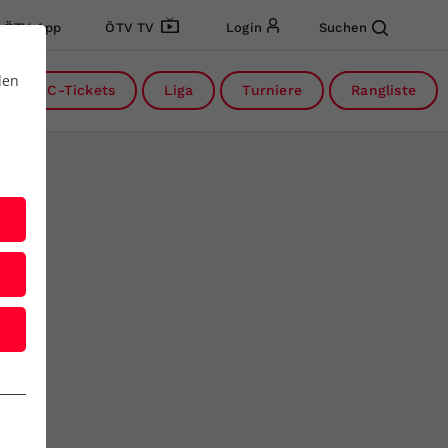
ÖTV App
ÖTV TV
Login
Suchen
den
DC-Tickets
Liga
Turniere
Rangliste