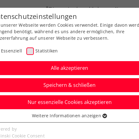
ÖTV
Landesverbände
News
tenschutzeinstellungen
 unserer Webseite werden Cookies verwendet. Einige davon wer
Ausbildung
Services
Über uns
ngend benötigt, während es uns andere ermöglichen, Ihre
zererfahrung auf unserer Webseite zu verbessern.
Essenziell
Statistiken
Alle akzeptieren
Speichern & schließen
Nur essenzielle Cookies akzeptieren
ppe
Weitere Informationen anzeigen
ssenziell
derlage für Thiem zum
senzielle Cookies werden für grundlegende Funktionen der
ered by
bseite benötigt. Dadurch ist gewährleistet, dass die Webseite
linski Cookie Consent