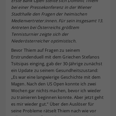
Erste Bank Open stellte sich Dominic Thiem
Dieser Wert speichert Ihre Consent-
bei einer Pressekonferenz in der Wiener
Einstellungen. Unter anderem eine
Stadthalle den Fragen der heimischen
zufällig generierte ID, für die
Medienvertreter:innen. Für sein insgesamt 13.
Zweck
historische Speicherung Ihrer
Antreten bei Österreichs größtem
vorgenommen Einstellungen, falls der
Tennisturnier zeigte sich der
Webseiten-Betreiber dies eingestellt
hat.
Niederösterreicher optimistisch.
Bevor Thiem auf Fragen zu seinem
Erstrundenduell mit dem Griechen Stefanos
Tsitsipas einging, gab der 30-Jährige zunächst
ein Update zu seinem Gesundheitszustand:
„Es war eine langwierige Geschichte mit dem
Magen. Nach den US Open konnte ich zwei
Wochen gar nichts machen, bevor ich wieder
zu trainieren beginnen konnte. Aber jetzt geht
es mir wieder gut.“ Über den Auslöser für
seine Probleme rätselt Thiem nach wie vor