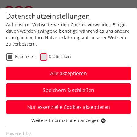
Zurück zur Newsübersicht
Datenschutzeinstellungen
Wiener Tennisverband
Auf unserer Webseite werden Cookies verwendet. Einige
davon werden zwingend benötigt, während es uns andere
ermöglichen, Ihre Nutzererfahrung auf unserer Webseite
zu verbessern.
Turniere
ATP
Essenziell
Statistiken
Erste Bank Open: Thiem
freut sich „auf die
Alle akzeptieren
positive Energie der
Speichern & schließen
Fans“
Nur essenzielle Cookies akzeptieren
Der US-Open-Sieger von 2020 blickt
seinem Start beim ATP-500-Heimturnier
Weitere Informationen anzeigen
Essenziell
in Wien guter Dinge entgegen.
Essenzielle Cookies werden für grundlegende
Powered by