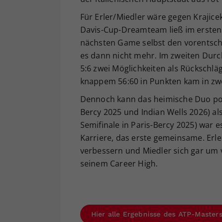
Für Erler/Miedler wäre gegen Krajic
Davis-Cup-Dreamteam ließ im ersten S
nächsten Game selbst den vorentsch
es dann nicht mehr. Im zweiten Durc
5:6 zwei Möglichkeiten als Rückschlä
knappem 56:60 in Punkten kam in zwe
Dennoch kann das heimische Duo posi
Bercy 2025 und Indian Wells 2026) al
Semifinale in Paris-Bercy 2025) war e
Karriere, das erste gemeinsame. Erler
verbessern und Miedler sich gar um vi
seinem Career High.
Hier alle Ergebnisse des ATP-Master