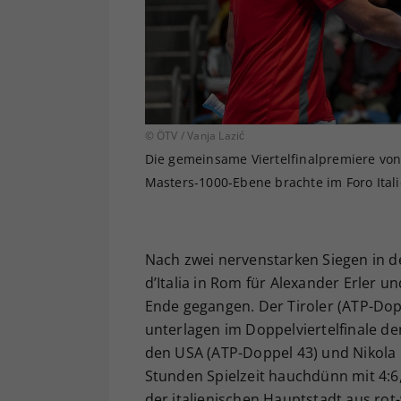
© ÖTV / Vanja Lazić
Die gemeinsame Viertelfinalpremiere von 
Masters-1000-Ebene brachte im Foro Ital
Nach zwei nervenstarken Siegen in d
d’Italia in Rom für Alexander Erler
Ende gegangen. Der Tiroler (ATP-Dop
unterlagen im Doppelviertelfinale de
den USA (ATP-Doppel 43) und Nikola 
Stunden Spielzeit hauchdünn mit 4:6
der italienischen Hauptstadt aus rot