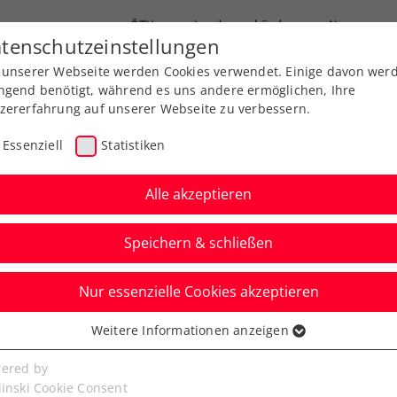
ÖTV
Landesverbände
News
tenschutzeinstellungen
 unserer Webseite werden Cookies verwendet. Einige davon wer
Ausbildung
Services
Über uns
ngend benötigt, während es uns andere ermöglichen, Ihre
zererfahrung auf unserer Webseite zu verbessern.
Essenziell
Statistiken
Alle akzeptieren
Speichern & schließen
Nur essenzielle Cookies akzeptieren
r/Miedler schrammen
Weitere Informationen anzeigen
ssenziell
nzug vorbei
senzielle Cookies werden für grundlegende Funktionen der
ered by
bseite benötigt. Dadurch ist gewährleistet, dass die Webseite
linski Cookie Consent