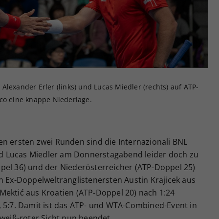
Zweck
generierte ID, für die historische Speicherung
Ihrer vorgenommen Einstellungen, falls der
Webseiten-Betreiber dies eingestellt hat.
Alexander Erler (links) und Lucas Miedler (rechts) auf ATP-
ico eine knappe Niederlage.
en ersten zwei Runden sind die Internazionali BNL
 und Lucas Miedler am Donnerstagabend leider doch zu
pel 36) und der Niederösterreicher (ATP-Doppel 25)
n Ex-Doppelweltranglistenersten Austin Krajicek aus
Mektić aus Kroatien (ATP-Doppel 20) nach 1:24
, 5:7. Damit ist das ATP- und WTA-Combined-Event in
-weiß-roter Sicht nun beendet.