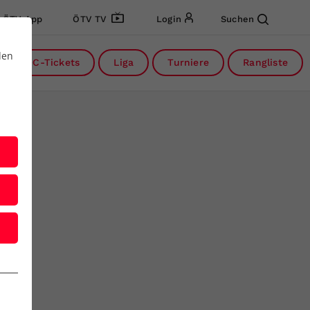
ÖTV App
ÖTV TV
Login
Suchen
den
DC-Tickets
Liga
Turniere
Rangliste