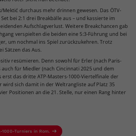
ek/Mektić durchaus mehr drinnen gewesen. Das ÖTV-
et bei 2:1 drei Breakbälle aus – und kassierte im
eidenden Aufschlagverlust. Weitere Breakchancen gab
hgang verspielten die beiden eine 5:3-Führung und bei
ger, um nochmal ins Spiel zurückzukehren. Trotz
i Sätzen das Aus.
tiv resümieren. Denn sowohl für Erler (nach Paris-
s auch für Miedler (nach Cincinnati 2025 und dem
s erst das dritte ATP-Masters-1000-Viertelfinale der
 wird sich damit in der Weltrangliste auf Platz 35
er Positionen an die 21. Stelle, nur einen Rang hinter
s-1000-Turniers in Rom.